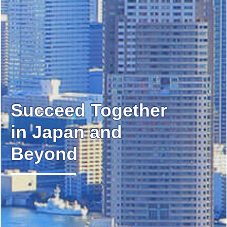
Succeed Together
in Japan and
Beyond