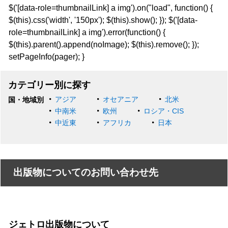
$('[data-role=thumbnailLink] a img').on("load", function() {
$(this).css('width', '150px'); $(this).show(); }); $('[data-
role=thumbnailLink] a img').error(function() {
$(this).parent().append(noImage); $(this).remove(); });
setPageInfo(pager); }
カテゴリー別に探す
アジア
オセアニア
北米
国・地域別
中南米
欧州
ロシア・CIS
中近東
アフリカ
日本
出版物についてのお問い合わせ先
ジェトロ出版物について