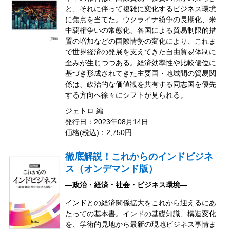
と、それに伴って複雑に変化するビジネス環境
に焦点を当てた。ウクライナ紛争の長期化、米
中覇権争いの常態化、各国による貿易制限的措
置の増加などの国際情勢の変化により、これま
で世界経済の発展を支えてきた自由貿易体制に
歪みが生じつつある。経済効率性や比較優位に
基づき形成されてきた主要国・地域間の貿易関
係は、政治的な価値観を共有する同志国を優先
する方向へ徐々にシフトが見られる。
ジェトロ 編
発行日：2023年08月14日
価格(税込)：2,750円
徹底解説！これからのインドビジネ
ス（オンデマンド版）
―政治・経済・社会・ビジネス環境―
インドとの経済関係拡大をこれから迎えるにあ
たっての基本書。インドの基礎知識、構造変化
を、学術的見地から最新の現地ビジネス事情ま