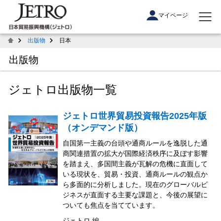
マイページ
出版物
日本
出版物
ジェトロ出版物一覧
ジェトロ世界貿易投資報告2025年版
（オンデマンド版）
自国第一主義の台頭や通商ルールを逸脱した通
商関連措置の拡大が国際経済秩序に及ぼす影響
を踏まえ、多国間主義が瓦解の危機に直面して
いる現状を、貿易・投資、通商ルールの観点か
ら多面的に分析しました。現在のグローバルビ
ジネスが直面する主要な課題と、今後の展望に
ついても焦点を当てています。
ジェトロ 編