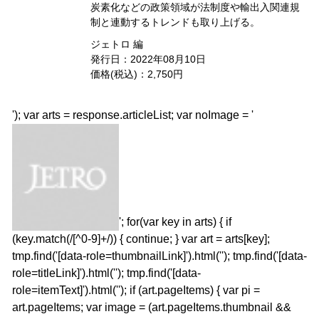
炭素化などの政策領域が法制度や輸出入関連規
制と連動するトレンドも取り上げる。
ジェトロ 編
発行日：2022年08月10日
価格(税込)：2,750円
'); var arts = response.articleList; var noImage = '
'; for(var key in arts) { if
(key.match(/[^0-9]+/)) { continue; } var art = arts[key];
tmp.find('[data-role=thumbnailLink]').html(''); tmp.find('[data-
role=titleLink]').html(''); tmp.find('[data-
role=itemText]').html(''); if (art.pageItems) { var pi =
art.pageItems; var image = (art.pageItems.thumbnail &&