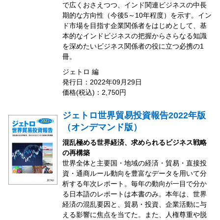
で広くおさえつつ、インド関連ビジネスの中長
期的な方向性（今後5～10年程度）を示す。イン
ド市場を目指す企業関係者をはじめとして、基
本的なインドビジネスの把握からさらなる知識
を深めたいビジネス関係者の役に立つ必携の1
冊。
ジェトロ 編
発行日：2022年09月29日
価格(税込)：2,750円
ジェトロ世界貿易投資報告2022年版
（オンデマンド版）
混乱極める世界経済、求められるビジネス戦略
の再構築
世界全体と主要国・地域の経済・貿易・直接投
資・通商ルール動向を豊富なデータを用いて分
析する年次レポート。毎年の動向が一目で分か
る日本語のレポートは本書のみ。本年は、世界
経済の混乱要因と、貿易・投資、企業活動に与
える影響に焦点を当てた。また、人権尊重や脱