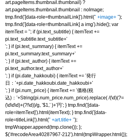
art.pageItems.thumbnail.thumbnail) ?
art.pageItems.thumbnail.thumbnail : noImage;
tmp.find('[data-role=thumbnailLink]').html('
' +image+ '
');
tmp.find('[data-role=thumbnailLink] a img').hide(); var
itemText = ''; if (pi.text_subtitle) { itemText +=
pi.text_subtitle.text_subtitle+'
'; } if (pi.text_summary) { itemText +=
pi.text_summary.text_summary+'
'; } if (pi.text_author) { itemText +=
pi.text_author.text_author+'
'; } if (pi.date_hakkoubi) { itemText += '発行
日：'+pi.date_hakkoubi.date_hakkoubi+'
'; } if (pi.num_price) { itemText += '価格(税
込)：'+String(pi.num_price.num_price).replace( /(\d)(?=
(\d\d\d)+(?!\d))/g, '$1,' )+'円'; } tmp.find('[data-
role=itemText]').html(itemText); } tmp.find('[data-
role=titleLink]').html('
' +art.title+ '
');
tmpWrapper.append(tmp.clone()); };
$('#recodeArea40287967-212').html(tmpWrapper.html());