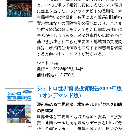
と、それに伴って複雑に変化するビジネス環境
に焦点を当てた。ウクライナ紛争の長期化、米
中覇権争いの常態化、各国による貿易制限的措
置の増加などの国際情勢の変化により、これま
で世界経済の発展を支えてきた自由貿易体制に
歪みが生じつつある。経済効率性や比較優位に
基づき形成されてきた主要国・地域間の貿易関
係は、政治的な価値観を共有する同志国を優先
する方向へ徐々にシフトが見られる。
ジェトロ 編
発行日：2023年08月14日
価格(税込)：2,750円
ジェトロ世界貿易投資報告2022年版
（オンデマンド版）
混乱極める世界経済、求められるビジネス戦略
の再構築
世界全体と主要国・地域の経済・貿易・直接投
資・通商ルール動向を豊富なデータを用いて分
析する年次レポート。毎年の動向が一目で分か