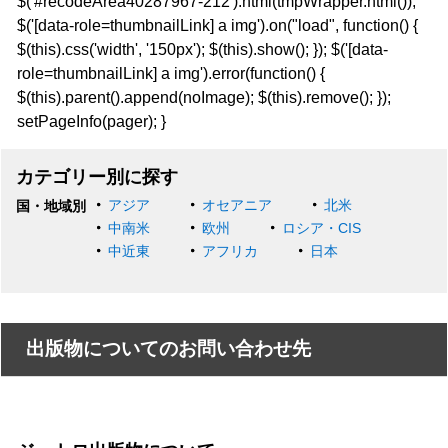
$('#recodeArea40287967-212').html(tmpWrapper.html());
$('[data-role=thumbnailLink] a img').on("load", function() {
$(this).css('width', '150px'); $(this).show(); }); $('[data-
role=thumbnailLink] a img').error(function() {
$(this).parent().append(noImage); $(this).remove(); });
setPageInfo(pager); }
カテゴリー別に探す
アジア
オセアニア
北米
国・地域別
中南米
欧州
ロシア・CIS
中近東
アフリカ
日本
出版物についてのお問い合わせ先