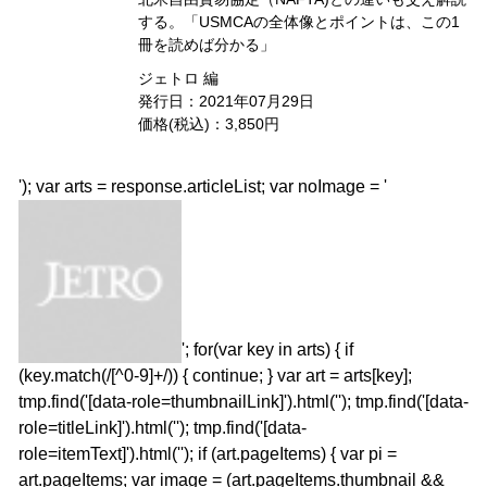
する。「USMCAの全体像とポイントは、この1
冊を読めば分かる」
ジェトロ 編
発行日：2021年07月29日
価格(税込)：3,850円
'); var arts = response.articleList; var noImage = '
'; for(var key in arts) { if
(key.match(/[^0-9]+/)) { continue; } var art = arts[key];
tmp.find('[data-role=thumbnailLink]').html(''); tmp.find('[data-
role=titleLink]').html(''); tmp.find('[data-
role=itemText]').html(''); if (art.pageItems) { var pi =
art.pageItems; var image = (art.pageItems.thumbnail &&