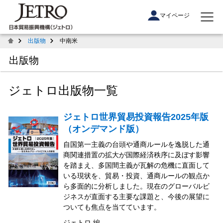
マイページ
出版物
中南米
出版物
ジェトロ出版物一覧
ジェトロ世界貿易投資報告2025年版
（オンデマンド版）
自国第一主義の台頭や通商ルールを逸脱した通
商関連措置の拡大が国際経済秩序に及ぼす影響
を踏まえ、多国間主義が瓦解の危機に直面して
いる現状を、貿易・投資、通商ルールの観点か
ら多面的に分析しました。現在のグローバルビ
ジネスが直面する主要な課題と、今後の展望に
ついても焦点を当てています。
ジェトロ 編