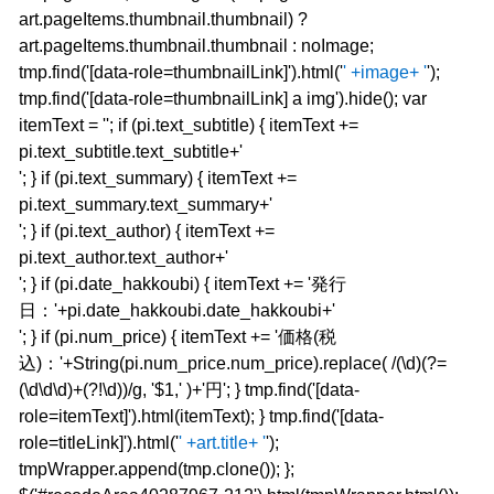
art.pageItems.thumbnail.thumbnail) ?
art.pageItems.thumbnail.thumbnail : noImage;
tmp.find('[data-role=thumbnailLink]').html('
' +image+ '
');
tmp.find('[data-role=thumbnailLink] a img').hide(); var
itemText = ''; if (pi.text_subtitle) { itemText +=
pi.text_subtitle.text_subtitle+'
'; } if (pi.text_summary) { itemText +=
pi.text_summary.text_summary+'
'; } if (pi.text_author) { itemText +=
pi.text_author.text_author+'
'; } if (pi.date_hakkoubi) { itemText += '発行
日：'+pi.date_hakkoubi.date_hakkoubi+'
'; } if (pi.num_price) { itemText += '価格(税
込)：'+String(pi.num_price.num_price).replace( /(\d)(?=
(\d\d\d)+(?!\d))/g, '$1,' )+'円'; } tmp.find('[data-
role=itemText]').html(itemText); } tmp.find('[data-
role=titleLink]').html('
' +art.title+ '
');
tmpWrapper.append(tmp.clone()); };