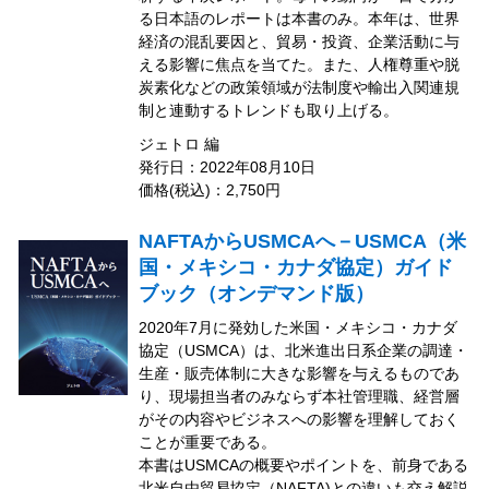
る日本語のレポートは本書のみ。本年は、世界
経済の混乱要因と、貿易・投資、企業活動に与
える影響に焦点を当てた。また、人権尊重や脱
炭素化などの政策領域が法制度や輸出入関連規
制と連動するトレンドも取り上げる。
ジェトロ 編
発行日：2022年08月10日
価格(税込)：2,750円
NAFTAからUSMCAへ－USMCA（米
国・メキシコ・カナダ協定）ガイド
ブック（オンデマンド版）
2020年7月に発効した米国・メキシコ・カナダ
協定（USMCA）は、北米進出日系企業の調達・
生産・販売体制に大きな影響を与えるものであ
り、現場担当者のみならず本社管理職、経営層
がその内容やビジネスへの影響を理解しておく
ことが重要である。
本書はUSMCAの概要やポイントを、前身である
北米自由貿易協定（NAFTA)との違いも交え解説