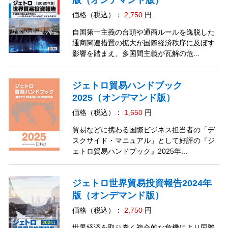
版（オンデマンド版）
価格（税込）：
2,750
円
自国第一主義の台頭や通商ルールを逸脱した
通商関連措置の拡大が国際経済秩序に及ぼす
影響を踏まえ、多国間主義が瓦解の危...
ジェトロ貿易ハンドブック
2025（オンデマンド版）
価格（税込）：
1,650
円
貿易などに携わる国際ビジネス担当者の「デ
スクサイド・マニュアル」として好評の『ジ
ェトロ貿易ハンドブック』2025年...
ジェトロ世界貿易投資報告2024年
版（オンデマンド版）
価格（税込）：
2,750
円
世界経済を取り巻く複合的な危機により国際