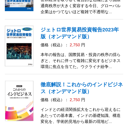
通商秩序が大きく変容する今日、グローバル
企業はかつてないほど複雑で不透明な...
ジェトロ世界貿易投資報告2023年
版（オンデマンド版）
価格（税込）：
2,750
円
本年の報告は、国際貿易・投資の秩序の揺ら
ぎと、それに伴って複雑に変化するビジネス
環境に焦点を当てた。ウクライナ紛争...
徹底解説！これからのインドビジネ
ス（オンデマンド版）
価格（税込）：
2,750
円
インドとの経済関係拡大をこれから迎えるに
あたっての基本書。インドの基礎知識、構造
変化を、学術的見地から最新の現地ビ...