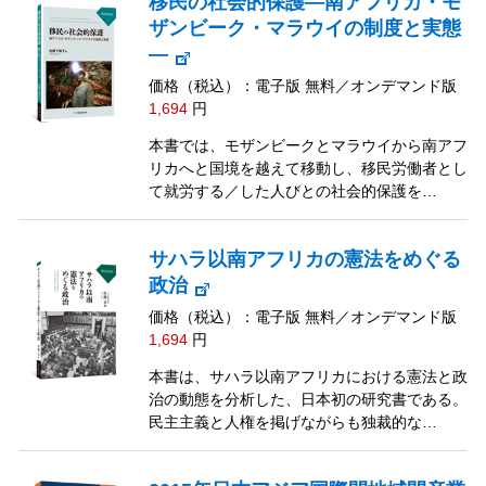
移民の社会的保護―南アフリカ・モ
ザンビーク・マラウイの制度と実態
―
価格（税込）：電子版 無料／オンデマンド版
1,694
円
本書では、モザンビークとマラウイから南アフ
リカへと国境を越えて移動し、移民労働者とし
て就労する／した人びとの社会的保護を…
サハラ以南アフリカの憲法をめぐる
政治
価格（税込）：電子版 無料／オンデマンド版
1,694
円
本書は、サハラ以南アフリカにおける憲法と政
治の動態を分析した、日本初の研究書である。
民主主義と人権を掲げながらも独裁的な…