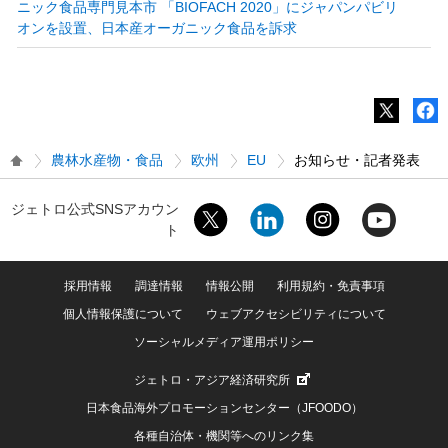
ニック食品専門見本市 「BIOFACH 2020」にジャパンパビリ
オンを設置、日本産オーガニック食品を訴求
農林水産物・食品
欧州
EU
お知らせ・記者発表
ジェトロ公式SNSアカウン
ト
採用情報
調達情報
情報公開
利用規約・免責事項
個人情報保護について
ウェブアクセシビリティについて
ソーシャルメディア運用ポリシー
ジェトロ・アジア経済研究所
日本食品海外プロモーションセンター（JFOODO）
各種自治体・機関等へのリンク集