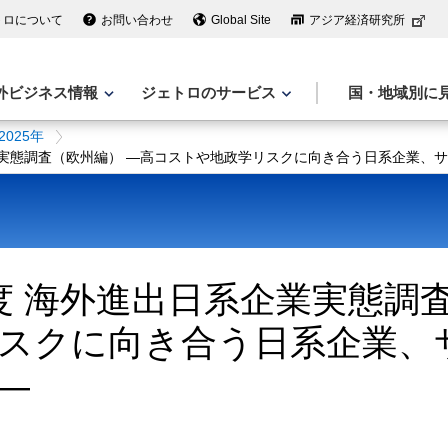
トロについて
お問い合わせ
Global Site
アジア経済研究所
外ビジネス情報
ジェトロのサービス
国・地域別に
2025年
企業実態調査（欧州編） ―高コストや地政学リスクに向き合う日系企業、
年度 海外進出日系企業実態調
スクに向き合う日系企業、
―