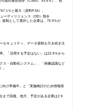
能性報告指令（CSRD、43.6％）、包
.1％と最大（資料P.34）。
デューディリジェンス（DD）指令
」規制として選択した企業は、75.9％が
イバーセキュリティ、データ規制も引き続き注
率。「活用する予定はない」は22.8％から
ィクス・自動化システム」、「画像認識など
0）。
実施に向け準備中」と「実施検討のため情報収
％台まで回復。他方、予定がある企業は2.9