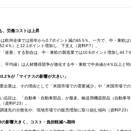
ト
も、労働コストは上昇
合は欧州全体では前年から0.7ポイント減の65.5％。一方で、中・東欧は
52.4％）と12.1ポイント増加し、下支え（資料P.7）。
「改善」する割合は、中・東欧の製造業では10.6ポイント増加し44.7
目、平均値）は人材獲得競争が激化する中・東欧で中央値が4％以上と特に
3.2％が「マイナスの影響が大きい」
業企業は、その理由として「米国市場での需要減少」や「米国市場での
い品目は、「自動車・自動車部品」が最多。輸送用機器部品（自動車等
資料P.23）。
調達先の分散化や、現地市場での販売増加に取り組む傾向（資料P.23）
WRの影響大きく、コスト・負担軽減へ期待