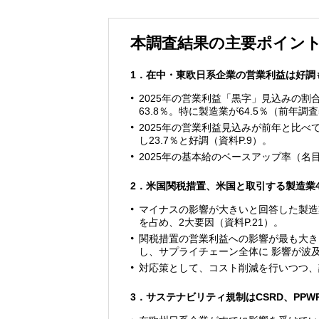
本調査結果の主要ポイン
1．在中・東欧日系企業の営業利益は好調
2025年の営業利益「黒字」見込みの割
63.8％。特に製造業が64.5％（前年調査
2025年の営業利益見込みが前年と比べて
し23.7％と好調（資料P.9）。
2025年の基本給のベースアップ率（名
2．米国関税措置、米国と取引する製造業4
マイナスの影響が大きいと回答した製造
を占め、2大要因（資料P.21）。
関税措置の営業利益への影響が最も大き
し、サプライチェーン全体に 影響が波及（
対応策として、コスト削減を行いつつ、
3．サステナビリティ規制はCSRD、PP