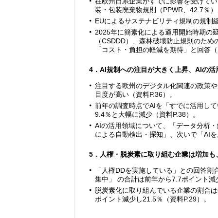
在欧州日系企業がすでに影響を受けている
装・包装廃棄物規則（PPWR、42.7％）
EUによるサステナビリティ規制の規制緩
2025年に簡素化による適用開始時期の
（CSDDD）、森林破壊防止規則のため
「コスト・負担の軽減を期待」と回答（資
4．AI規制への注目が大きく上昇、AIの
注目する欧州のデジタル化関連の政策や規
目度が高い（資料P.36）。
前年の調査時点でAIを「すでに活用して
9.4％と大幅に減少（資料P.38）。
AIの活用領域について、「データ分析
による自動検出・探知」、次いで「AIを
5．人権・脱炭素に取り組む企業は増加も
「人権DDを実施している」との回答割合
集中」 の合計は前年から7.7ポイント減少
脱炭素化に取り組んでいる企業の割合は61
ポイント減少し21.5％（資料P.29）。