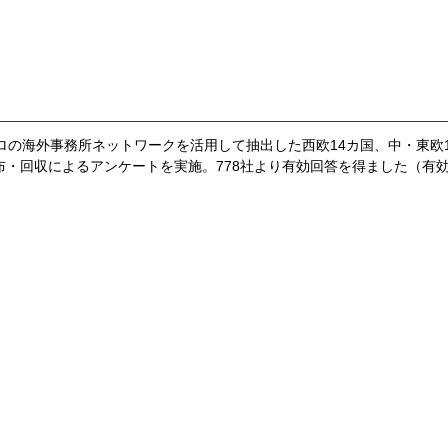
ェトロの海外事務所ネットワークを活用して抽出した西欧14カ国、中・東欧
布・回収によるアンケートを実施。778社より有効回答を得ました（有効回