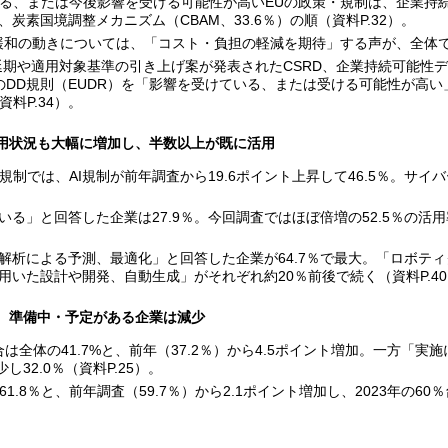
、または今後影響を受ける可能性が高いEUの政策・規制は、企業持続可
、炭素国境調整メカニズム（CBAM、33.6％）の順（資料P.32）。
和の動きについては、「コスト・負担の軽減を期待」する声が、全体で67
延期や適用対象基準の引き上げ案が発表されたCSRD、企業持続可能性
のDD規則（EUDR）を「影響を受けている、または受ける可能性が高い
料P.34）。
活用状況も大幅に増加し、半数以上が既に活用
制では、AI規制が前年調査から19.6ポイント上昇して46.5％。サ
いる」と回答した企業は27.9％。今回調査ではほぼ倍増の52.5％の活用
・解析による予測、最適化」と回答した企業が64.7％で最大。「ロボテ
用いた設計や開発、自動生成」がそれぞれ約20％前後で続く（資料P.4
、準備中・予定がある企業は減少
は全体の41.7%と、前年（37.2％）から4.5ポイント増加。一方「
し32.0％（資料P.25）。
.8％と、前年調査（59.7％）から2.1ポイント増加し、2023年の60