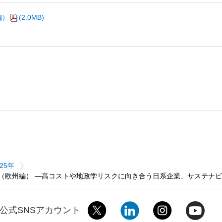
編）
(2.0MB)
025年
調査（欧州編） ―高コストや地政学リスクに向き合う日系企業、サステナ
公式SNSアカウント