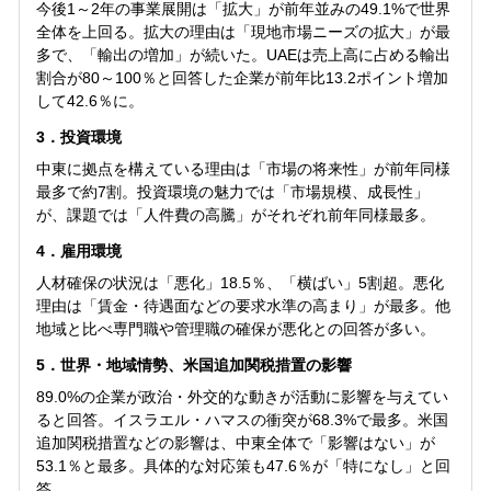
今後1～2年の事業展開は「拡大」が前年並みの49.1%で世界
全体を上回る。拡大の理由は「現地市場ニーズの拡大」が最
多で、「輸出の増加」が続いた。UAEは売上高に占める輸出
割合が80～100％と回答した企業が前年比13.2ポイント増加
して42.6％に。
3．投資環境
中東に拠点を構えている理由は「市場の将来性」が前年同様
最多で約7割。投資環境の魅力では「市場規模、成長性」
が、課題では「人件費の高騰」がそれぞれ前年同様最多。
4．雇用環境
人材確保の状況は「悪化」18.5％、「横ばい」5割超。悪化
理由は「賃金・待遇面などの要求水準の高まり」が最多。他
地域と比べ専門職や管理職の確保が悪化との回答が多い。
5．世界・地域情勢、米国追加関税措置の影響
89.0%の企業が政治・外交的な動きが活動に影響を与えてい
ると回答。イスラエル・ハマスの衝突が68.3%で最多。米国
追加関税措置などの影響は、中東全体で「影響はない」が
53.1％と最多。具体的な対応策も47.6％が「特になし」と回
答。