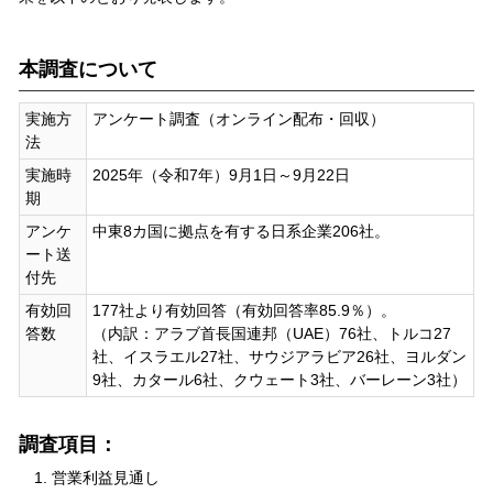
本調査について
実施方
アンケート調査（オンライン配布・回収）
法
実施時
2025年（令和7年）9月1日～9月22日
期
アンケ
中東8カ国に拠点を有する日系企業206社。
ート送
付先
有効回
177社より有効回答（有効回答率85.9％）。
答数
（内訳：アラブ首長国連邦（UAE）76社、トルコ27
社、イスラエル27社、サウジアラビア26社、ヨルダン
9社、カタール6社、クウェート3社、バーレーン3社）
調査項目：
営業利益見通し