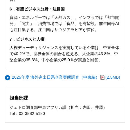
6．有望ビジネス分野・注目国
資源・エネルギーでは「天然ガス」、インフラでは「都市開
発」「電力」、消費市場では「食品」を有望視。前年同様AI
も注目集まる。注目国はサウジアラビアが首位。
7．ビジネスと人権
人権デューディリジェンスを実施している企業は、中東全体
で40.2%で、世界全体の割合を超える。大企業の43.8%、中
堅企業の35.3%、中小企業の25.0％が実施と回答。
2025年度 海外進出日系企業実態調査（中東編）
(2.5MB)
担当部課
ジェトロ調査部中東アフリカ課（担当：内田、井澤）
Tel：03-3582-5180