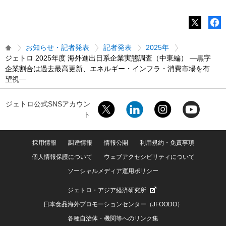
お知らせ・記者発表
記者発表
2025年
ジェトロ 2025年度 海外進出日系企業実態調査（中東編） ―黒字
企業割合は過去最高更新、エネルギー・インフラ・消費市場を有
望視―
ジェトロ公式SNSアカウン
ト
採用情報
調達情報
情報公開
利用規約・免責事項
個人情報保護について
ウェブアクセシビリティについて
ソーシャルメディア運用ポリシー
ジェトロ・アジア経済研究所
日本食品海外プロモーションセンター（JFOODO）
各種自治体・機関等へのリンク集