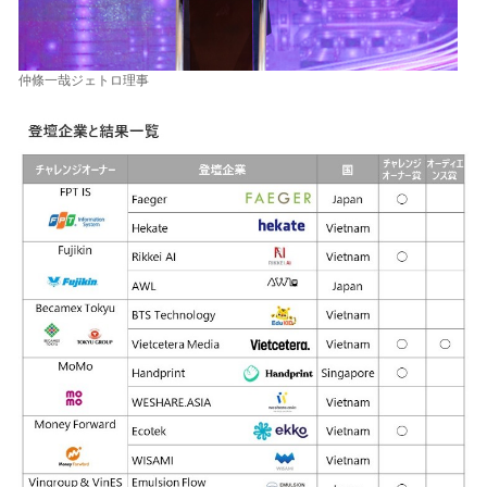
仲條一哉ジェトロ理事