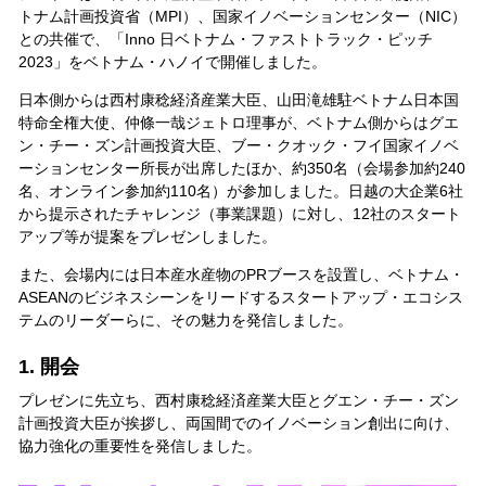
トナム計画投資省（MPI）、国家イノベーションセンター（NIC）
との共催で、「Inno 日ベトナム・ファストトラック・ピッチ
2023」をベトナム・ハノイで開催しました。
日本側からは西村康稔経済産業大臣、山田滝雄駐ベトナム日本国
特命全権大使、仲條一哉ジェトロ理事が、ベトナム側からはグエ
ン・チー・ズン計画投資大臣、ブー・クオック・フイ国家イノベ
ーションセンター所長が出席したほか、約350名（会場参加約240
名、オンライン参加約110名）が参加しました。日越の大企業6社
から提示されたチャレンジ（事業課題）に対し、12社のスタート
アップ等が提案をプレゼンしました。
また、会場内には日本産水産物のPRブースを設置し、ベトナム・
ASEANのビジネスシーンをリードするスタートアップ・エコシス
テムのリーダーらに、その魅力を発信しました。
1. 開会
プレゼンに先立ち、西村康稔経済産業大臣とグエン・チー・ズン
計画投資大臣が挨拶し、両国間でのイノベーション創出に向け、
協力強化の重要性を発信しました。