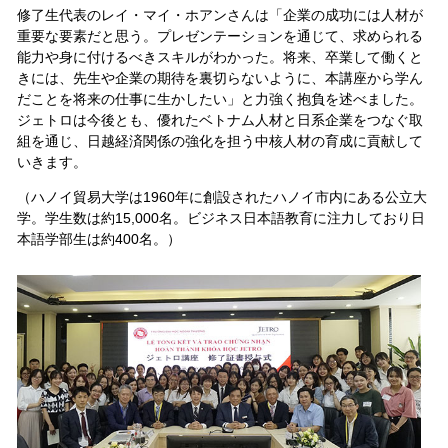
修了生代表のレイ・マイ・ホアンさんは「企業の成功には人材が
重要な要素だと思う。プレゼンテーションを通じて、求められる
能力や身に付けるべきスキルがわかった。将来、卒業して働くと
きには、先生や企業の期待を裏切らないように、本講座から学ん
だことを将来の仕事に生かしたい」と力強く抱負を述べました。
ジェトロは今後とも、優れたベトナム人材と日系企業をつなぐ取
組を通じ、日越経済関係の強化を担う中核人材の育成に貢献して
いきます。
（ハノイ貿易大学は1960年に創設されたハノイ市内にある公立大
学。学生数は約15,000名。ビジネス日本語教育に注力しており日
本語学部生は約400名。）