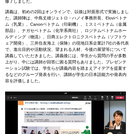
修了しました。
講義は、初めの2回はオンラインで、以後は対面形式で実施しまし
た。講師陣は、中島丈雄ジェトロ・ハノイ事務所長、Eloviベトナ
ム（乳業）、Canonベトナム（印刷機）、ミスミベトナム（金属
部品）、ナガセベトナム（化学系商社）、ロジテムベトナムホー
ルディング（物流）、日商エレクトロニクスベトナム（ソフトウ
ェア開発）、三井住友海上（保険）の現地日系企業計7社の各代表
で、進出目的や活動状況、望まれる人材、今後の展望等について
講義していただきました。講義後には、学生から質問の手が多数
上がり、中には講師が回答に困る質問もありました。プレゼンテ
ーション試験では、学生らが講義内容を踏まえアイデアを提案す
るなどのグループ発表を行い、講師が学生の日本語能力や発表内
容を評価しました。