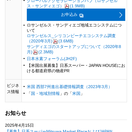
グローバルアクセラレーションハブ（ロサンゼル
ス・サンディエゴ）
(1.9MB)
お申込み
ロサンゼルス・サンディエゴ地域エコシステムにつ
いて
ロサンゼルス_シリコンビーチエコシステム調査
（2020年3月)
(3.6MB)
サンディエゴのスタートアップについて（2020年8
月)
(2.3MB)
日本水素フォーラム(JH2F)
【米国出展募集】日系スーパー・JAPAN HOUSEにお
ける都道府県の物産PR
ビジネ
米国 西部7州進出基礎情報調査（2023年3月）
ス情報
「
国・地域別情報
」の「
米国
」
お知らせ
2025年4月15日
【募集】日系スーパーMitsuwa Market PlaceおよびJAPAN