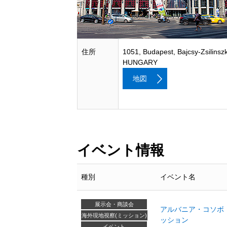
住所
1051, Budapest, Bajcsy-Zsilinszk
HUNGARY
地図
イベント情報
種別
イベント名
展示会・商談会
アルバニア・コソボ
海外現地視察(ミッション)
ッション
イベント