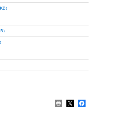
7KB）
KB）
B）
）