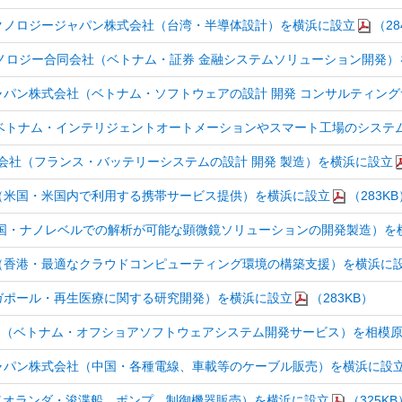
クノロジージャパン株式会社（台湾・半導体設計）を横浜に設立
（28
Japanテクノロジー合同会社（ベトナム・証券 金融システムソリューション開
パン株式会社（ベトナム・ソフトウェアの設計 開発 コンサルティン
（ベトナム・インテリジェントオートメーションやスマート工場のシステ
apan合同会社（フランス・バッテリーシステムの設計 開発 製造）を横浜に設立
al合同会社（米国・米国内で利用する携帯サービス提供）を横浜に設立
（283KB
会社（米国・ナノレベルでの解析が可能な顕微鏡ソリューションの開発製造）
（香港・最適なクラウドコンピューティング環境の構築支援）を横浜に
（シンガポール・再生医療に関する研究開発）を横浜に設立
（283KB）
APAN（ベトナム・オフショアソフトウェアシステム開発サービス）を相模
ャパン株式会社（中国・各種電線、車載等のケーブル販売）を横浜に設
式会社（オランダ・浚渫船、ポンプ、制御機器販売）を横浜に設立
（325KB