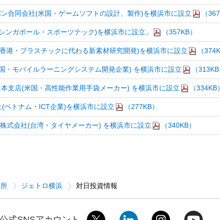
 ジャパン合同会社(米国・ゲームソフトの設計、製作)を横浜市に設立
（36
pan(シンガポール・スポーツテック)を横浜市に設立」
（357KB）
株式会社 (香港・プラスチックに代わる新素材研究開発)を横浜市に設立
（374
an(韓国・モバイルラーニングシステム開発企業) を横浜市に設立
（313K
LLC 日本支店(米国・高性能作業用手袋メーカー) を横浜市に設立
（334KB
(ベトナム・ICT企業)を横浜市に設立
（277KB）
APAN 株式会社(台湾・タイヤメーカー) を横浜市に設立
（340KB）
務所
ジェトロ横浜
対日投資情報
公式SNSアカウント