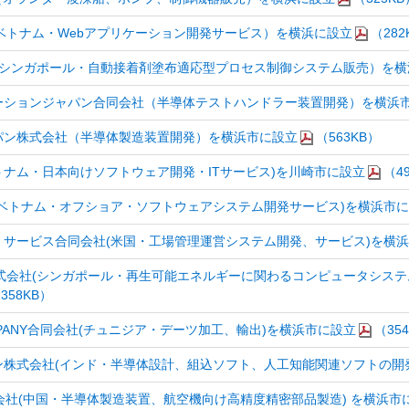
会社（ベトナム・Webアプリケーション開発サービス）を横浜に設立
（282
合同会社（シンガポール・自動接着剤塗布適応型プロセス制御システム販売）を
ーションジャパン合同会社（半導体テストハンドラー装置開発）を横浜
パン株式会社（半導体製造装置開発）を横浜市に設立
（563KB）
社(ベトナム・日本向けソフトウェア開発・ITサービス)を川崎市に設立
（4
ベトナム・オフショア・ソフトウェアシステム開発サービス)を横浜市
サービス合同会社(米国・工場管理運営システム開発、サービス)を横
al Japan 株式会社(シンガポール・再生可能エネルギーに関わるコンピュ
358KB）
 COMPANY合同会社(チュニジア・デーツ加工、輸出)を横浜市に設立
（35
株式会社(インド・半導体設計、組込ソフト、人工知能関連ソフトの開発
株式会社(中国・半導体製造装置、航空機向け高精度精密部品製造) を横浜市