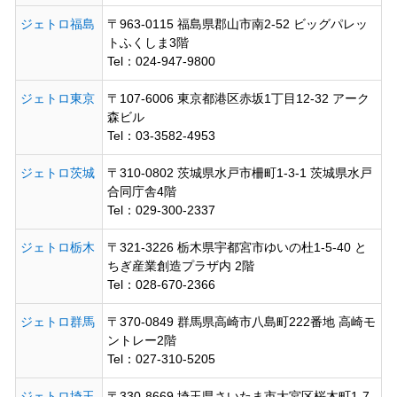
ジェトロ福島
〒963-0115 福島県郡山市南2-52 ビッグパレッ
トふくしま3階
Tel：024-947-9800
ジェトロ東京
〒107-6006 東京都港区赤坂1丁目12-32 アーク
森ビル
Tel：03-3582-4953
ジェトロ茨城
〒310-0802 茨城県水戸市柵町1-3-1 茨城県水戸
合同庁舎4階
Tel：029-300-2337
ジェトロ栃木
〒321-3226 栃木県宇都宮市ゆいの杜1-5-40 と
ちぎ産業創造プラザ内 2階
Tel：028-670-2366
ジェトロ群馬
〒370-0849 群馬県高崎市八島町222番地 高崎モ
ントレー2階
Tel：027-310-5205
ジェトロ埼玉
〒330-8669 埼玉県さいたま市大宮区桜木町1-7-