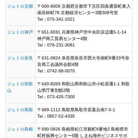
ジェトロ京都
〒600-8009 京都府京都市下京区四条通室町東入
函谷鉾町78 京都経済センター3階308号室
Tel：075-341-1021
ジェトロ神戸
〒651-6591 兵庫県神戸市中央区浜辺通5-1-14
神戸商工貿易センター4階
Tel：078-231-3081
ジェトロ奈良
〒631-0824 奈良県奈良市西大寺南町8番33号奈
良商工会議所会館4階
Tel：0742-88-0070
ジェトロ和歌
〒640-8269 和歌山県和歌山市小松原通1-1 和歌
山
山県庁東別館2階
Tel：073-425-7300
ジェトロ鳥取
〒689-1112 鳥取県鳥取市若葉台南7-5-1
Tel：0857-52-4335
ジェトロ島根
〒690-0826 島根県松江市殿町8番地3 島根県市
町村振興センター5階 しまね海外ビジネスサポ