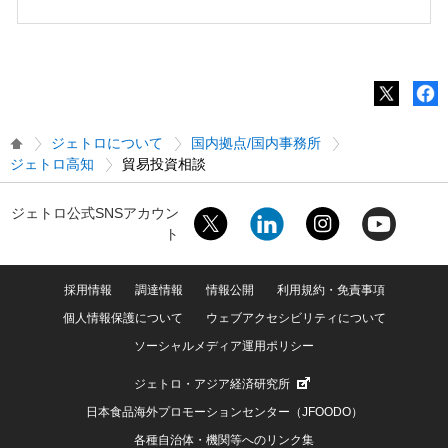
ジェトロについて
国内拠点/国内事務所
ジェトロ高知
貿易投資相談
ジェトロ公式SNSアカウン
ト
採用情報
調達情報
情報公開
利用規約・免責事項
個人情報保護について
ウェブアクセシビリティについて
ソーシャルメディア運用ポリシー
ジェトロ・アジア経済研究所
日本食品海外プロモーションセンター（JFOODO）
各種自治体・機関等へのリンク集