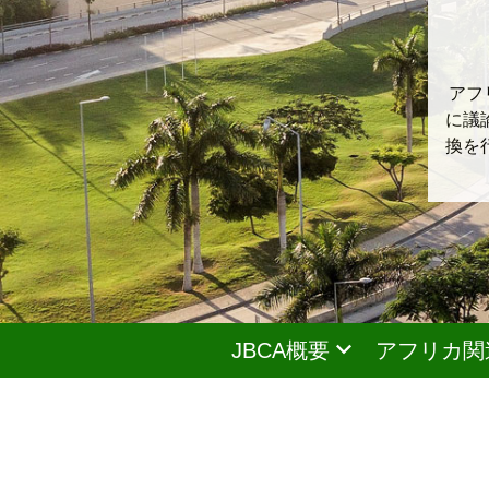
アフ
に議
換を
JBCA概要
アフリカ関