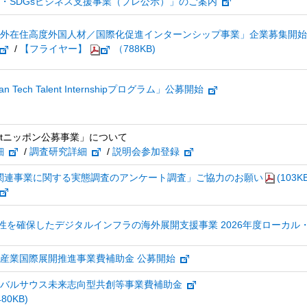
企業・SDGsビジネス支援事業（プレ公示）」のご案内
海外在住高度外国人材／国際化促進インターンシップ事業」企業募集開始
/
【フライヤー】
（788KB)
Japan Tech Talent Internshipプログラム」公募開始
ortニッポン公募事業」について
細
/
調査研究詳細
/
説明会参加登録
関連事業に関する実態調査のアンケート調査」ご協力のお願い
(103K
性を確保したデジタルインフラの海外展開支援事業 2026年度ローカ
ア産業国際展開推進事業費補助金 公募開始
ーバルサウス未来志向型共創等事業費補助金
480KB)