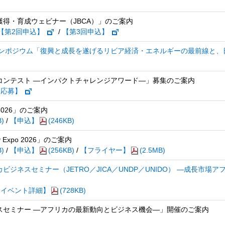
得・育成ウェビナー（JBCA）」のご案内
【第2回申込】
/
【第3回申込】
シンポジウム「復興と成長を遂げるリビア経済・エネルギーの最前線と、
コンテスト ―インパクトチャレンジアワード―」募集のご案内
【応募】
po 2026」のご案内
B)
/
【申込】
(246KB)
try Expo 2026」のご案内
B)
/
【申込】
(256KB)
/
【フライヤー】
(2.5MB)
ジネスセミナー（JETRO／JICA／UNDP／UNIDO） ―成長市場ア
【イベント詳細】
(728KB)
スセミナー ―アフリカの最新動向とビジネス機会―」開催のご案内