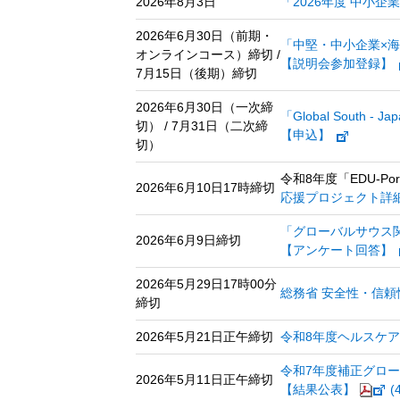
2026年8月3日
「2026年度 中小
2026年6月30日（前期・
「中堅・中小企業×
オンラインコース）締切 /
【説明会参加登録】
7月15日（後期）締切
2026年6月30日（一次締
「Global South - 
切） / 7月31日（二次締
【申込】
切）
令和8年度「EDU-P
2026年6月10日17時締切
応援プロジェクト詳
「グローバルサウス
2026年6月9日締切
【アンケート回答】
2026年5月29日17時00分
総務省 安全性・信頼
締切
2026年5月21日正午締切
令和8年度ヘルスケ
令和7年度補正グロ
2026年5月11日正午締切
【結果公表】
(