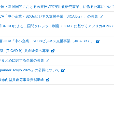
途上国・新興国等における医療技術等実用化研究事業」に係る公募につい
ICA「中小企業・
SDGs
ビジネス支援事業（JICA
Biz
）」の募集
UNIDOによる二国間クレジット制度（JCM）に基づくアフリカJCM
 JICA「中小企業・SDGsビジネス支援事業（JICA Biz）」
（TICAD 9）共創企業の募集
U取りまとめに関する企業の募集
Xpander Tokyo
2025」の公募について
来志向型共創等事業費補助金