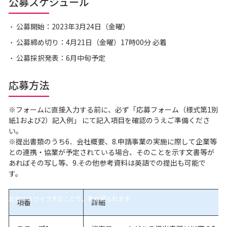
公募スケジュール
公募開始：2023年3月24日（金曜）
公募締め切り：4月21日（金曜）17時00分 必着
公募採択発表：6月中旬予定
応募方法
※フォームに直接入力する前に、必ず「応募フォーム（様式第1別
紙1および2）記入例」 にて記入項目を確認のうえご準備くださ
い。
※提出書類のうち6．会社概要、8.申請事業の実施に際して企業等
との連携・協業が予定されている場合、そのことを示す文書等が
あればその写し等、9.その他参考資料は英語での提出も可能で
す。
左右にスワイプすることで、表が見られます
項番
詳細