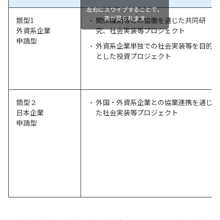
左右にスワイプすることで、
表が見られます
類型1
関係機関等との協働を通じた共同研
外資系企業
究、社会実装等プロジェクト
申請型
外資系企業単独での社会実装等を目的
とした投資プロジェクト
類型２
外国・外資系企業との協業連携を通じ
日本企業
た社会実装等プロジェクト
申請型