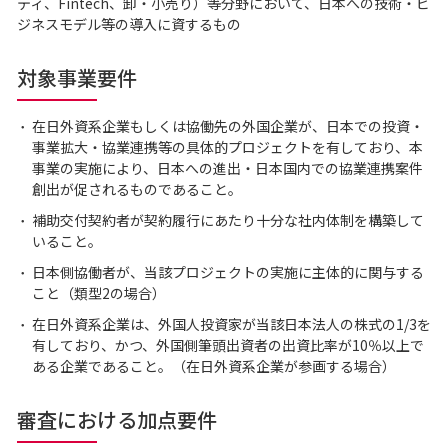
ティ、Fintech、卸・小売り）等分野において、日本への技術・ビ
ジネスモデル等の導入に資するもの
対象事業要件
在日外資系企業もしくは協働先の外国企業が、日本での投資・
事業拡大・協業連携等の具体的プロジェクトを有しており、本
事業の実施により、日本への進出・日本国内での協業連携案件
創出が促されるものであること。
補助交付契約者が契約履行にあたり十分な社内体制を構築して
いること。
日本側協働者が、当該プロジェクトの実施に主体的に関与する
こと（類型2の場合）
在日外資系企業は、外国人投資家が当該日本法人の株式の1/3を
有しており、かつ、外国側筆頭出資者の出資比率が10％以上で
ある企業であること。（在日外資系企業が参画する場合）
審査における加点要件