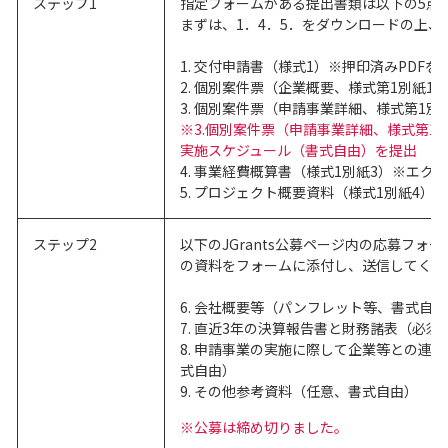
ステップ1
指定フォームがある提出書類は以下の5点
まずは、1．4．5．をダウンロードの上
1. 交付申請書（様式1）※押印済みPDFを
2. 個別案件票（企業概要、様式第1別紙
3. 個別案件票（申請事業詳細、様式第1
※3.個別案件票（申請事業詳細、様式第1
実施スケジュール（書式自由）を提出
4. 事業経費概算書（様式1別紙3）※エク
5. プロジェクト概要資料（様式1別紙4）
ステップ2
以下のJGrants公募ページ内の応募フォ
の資料をフォームに添付し、送信してくだ
6. 会社概要等（パンフレット等、書式自
7. 直近3年の決算報告書と財務諸表（必須
8. 申請事業の実施に際して企業等との連
式自由）
9. その他参考資料（任意、書式自由）
※公募は締め切りました。