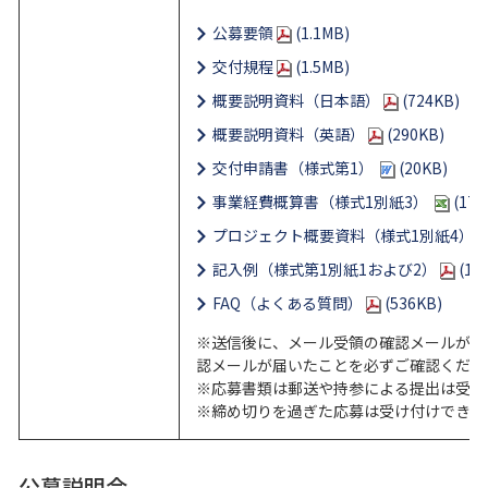
公募要領
(1.1MB)
交付規程
(1.5MB)
概要説明資料（日本語）
(724KB)
概要説明資料（英語）
(290KB)
交付申請書（様式第1）
(20KB)
事業経費概算書（様式1別紙3）
(17K
プロジェクト概要資料（様式1別紙4）
記入例（様式第1別紙1および2）
(1.
FAQ（よくある質問）
(536KB)
※送信後に、メール受領の確認メールが自
認メールが届いたことを必ずご確認くださ
※応募書類は郵送や持参による提出は受け
※締め切りを過ぎた応募は受け付けできま
公募説明会