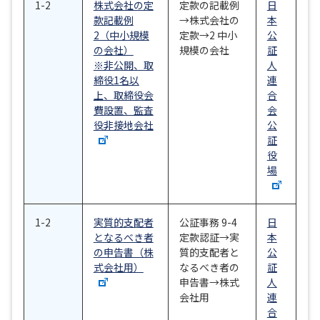
1-2
株式会社の定
定款の記載例
日
款記載例
→株式会社の
本
2（中小規模
定款→2 中小
公
の会社）
規模の会社
証
※非公開、取
人
締役1名以
連
上、取締役会
合
費設置、監査
会
役非接地会社
公
証
役
場
1-2
実質的支配者
公証事務 9-4
日
となるべき者
定款認証→実
本
の申告書（株
質的支配者と
公
式会社用）
なるべき者の
証
申告書→株式
人
会社用
連
合