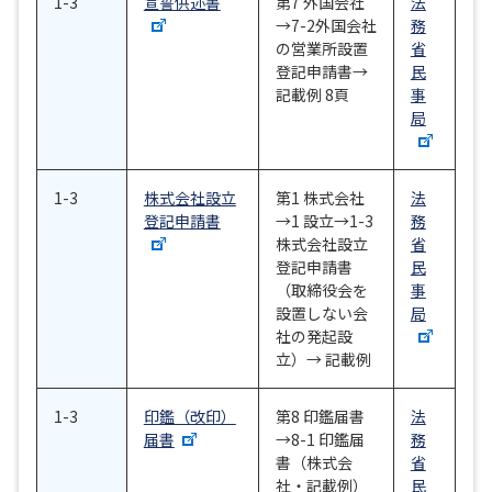
1-3
宣誓供述書
第7 外国会社
法
→7-2外国会社
務
の営業所設置
省
登記申請書→
民
記載例 8頁
事
局
1-3
株式会社設立
第1 株式会社
法
登記申請書
→1 設立→1-3
務
株式会社設立
省
登記申請書
民
（取締役会を
事
設置しない会
局
社の発起設
立）→ 記載例
1-3
印鑑（改印）
第8 印鑑届書
法
届書
→8-1 印鑑届
務
書（株式会
省
社・記載例）
民