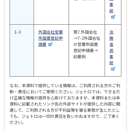
事
局
1-3
外国会社営業
第7 外国会社
法
所設置登記申
→7-2外国会社
務
請書
の営業所設置
省
登記申請書→
民
記載例
事
局
なお、本資料で提供している情報は、ご利用される方のご判
断・責任においてご使用ください。ジェトロでは、できるだ
け正確な情報の提供を心掛けておりますが、本資料または本
資料に記載されたリンク先の外部サイトが提供した内容に関
連して、ご利用される方が不利益等を被る事態が生じたとし
ても、ジェトロは一切の責任を負いかねますので、ご了承く
ださい。