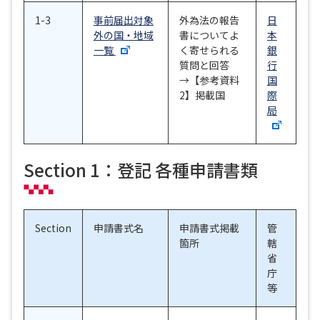
1-3
事前届出対象
外為法の報告
日
外の国・地域
書についてよ
本
一覧
く寄せられる
銀
質問と回答
行
→【参考資料
国
2】掲載国
際
局
Section 1：登記 各種申請書類
Section
申請書式名
申請書式掲載
管
箇所
轄
省
庁
等