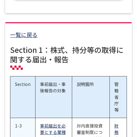
一覧に戻る
Section 1：株式、持分等の取得に
関する届出・報告
Section
事前届出・事
説明箇所
管
後報告の対象
轄
省
庁
等
1-3
事前届出を必
対内直接投資
財
要とする業種
審査制度につ
務