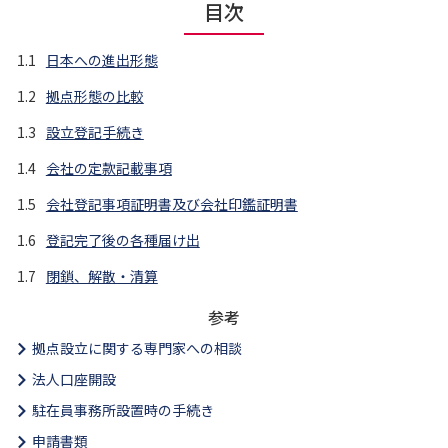
目次
1.1
日本への進出形態
1.2
拠点形態の比較
1.3
設立登記手続き
1.4
会社の定款記載事項
1.5
会社登記事項証明書及び会社印鑑証明書
1.6
登記完了後の各種届け出
1.7
閉鎖、解散・清算
参考
拠点設立に関する専門家への相談
法人口座開設
駐在員事務所設置時の手続き
申請書類