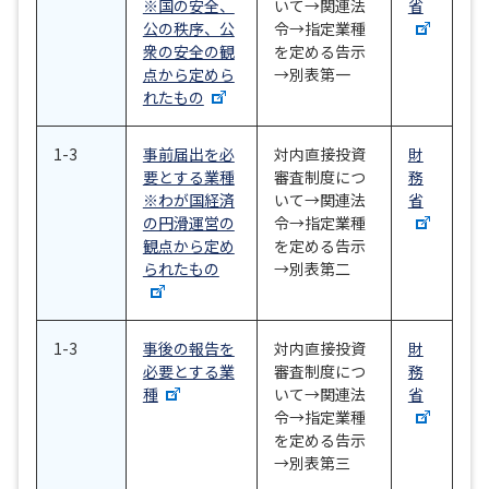
※国の安全、
いて→関連法
省
公の秩序、公
令→指定業種
衆の安全の観
を定める告示
点から定めら
→別表第一
れたもの
1-3
事前届出を必
対内直接投資
財
要とする業種
審査制度につ
務
※わが国経済
いて→関連法
省
の円滑運営の
令→指定業種
観点から定め
を定める告示
られたもの
→別表第二
1-3
事後の報告を
対内直接投資
財
必要とする業
審査制度につ
務
種
いて→関連法
省
令→指定業種
を定める告示
→別表第三