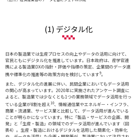
(1) デジタル化
日本の製造業では生産プロセスの向上やデータの活用に向けて、
官民ともにデジタル化を推進しています。日本政府は、産学官連
携による製造業DXの指針・評価や指標の策定、企業間のデータ連
9
携や標準化の推進等の政策方向を検討しています
。
また、デジタル化の進展に伴い、民間企業においてもデータ活用
の関心が高まっています。2020年に実施されたアンケート調査に
よると、製造業では少なくとも1つの業務領域でデータ活用を行っ
10
ている企業が8割を超え
、情報通信業やエネルギー・インフラ、
商業・流通業、サービス業と比較して、データ活用が進んでいる
ことが明らかになっています。特に「製品・サービスの企画、開
発」と「生産・製造」の領域でのデータ活用が進んでいます（図
表4）。生産・製造におけるデジタルを活用した簡素化・効率化
や、データを活用した企画・開発等が、製造業において注目され