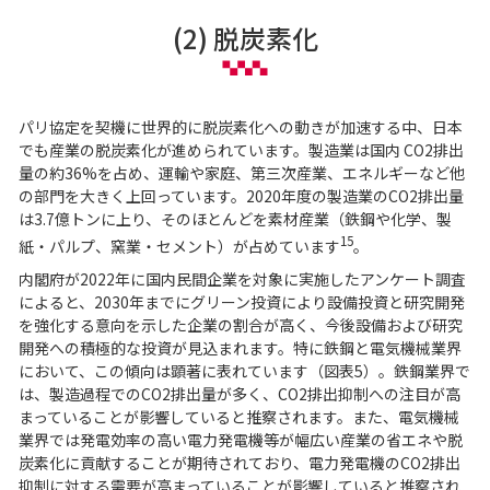
(2) 脱炭素化
パリ協定を契機に世界的に脱炭素化への動きが加速する中、日本
でも産業の脱炭素化が進められています。製造業は国内 CO2排出
量の約36%を占め、運輸や家庭、第三次産業、エネルギーなど他
の部門を大きく上回っています。2020年度の製造業のCO2排出量
は3.7億トンに上り、そのほとんどを素材産業（鉄鋼や化学、製
15
紙・パルプ、窯業・セメント）が占めています
。
内閣府が2022年に国内民間企業を対象に実施したアンケート調査
によると、2030年までにグリーン投資により設備投資と研究開発
を強化する意向を示した企業の割合が高く、今後設備および研究
開発への積極的な投資が見込まれます。特に鉄鋼と電気機械業界
において、この傾向は顕著に表れています（図表5）。鉄鋼業界で
は、製造過程でのCO2排出量が多く、CO2排出抑制への注目が高
まっていることが影響していると推察されます。また、電気機械
業界では発電効率の高い電力発電機等が幅広い産業の省エネや脱
炭素化に貢献することが期待されており、電力発電機のCO2排出
抑制に対する需要が高まっていることが影響していると推察され