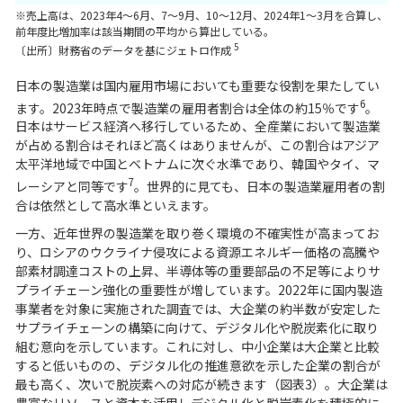
※売上高は、2023年4～6月、7～9月、10～12月、2024年1～3月を合算し、
前年度比増加率は該当期間の平均から算出している。
5
〔出所〕財務省のデータを基にジェトロ作成
日本の製造業は国内雇用市場においても重要な役割を果たしてい
6
ます。2023年時点で製造業の雇用者割合は全体の約15％です
。
日本はサービス経済へ移行しているため、全産業において製造業
が占める割合はそれほど高くはありませんが、この割合はアジア
太平洋地域で中国とベトナムに次ぐ水準であり、韓国やタイ、マ
7
レーシアと同等です
。世界的に見ても、日本の製造業雇用者の割
合は依然として高水準といえます。
一方、近年世界の製造業を取り巻く環境の不確実性が高まってお
り、ロシアのウクライナ侵攻による資源エネルギー価格の高騰や
部素材調達コストの上昇、半導体等の重要部品の不足等によりサ
プライチェーン強化の重要性が増しています。2022年に国内製造
事業者を対象に実施された調査では、大企業の約半数が安定した
サプライチェーンの構築に向けて、デジタル化や脱炭素化に取り
組む意向を示しています。これに対し、中小企業は大企業と比較
すると低いものの、デジタル化の推進意欲を示した企業の割合が
最も高く、次いで脱炭素への対応が続きます（図表3）。大企業は