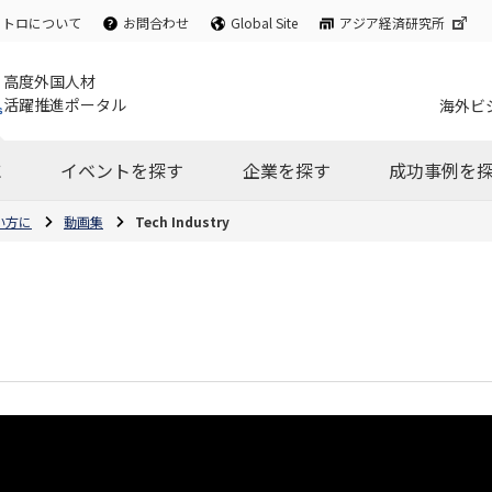
ェトロについて
お問合わせ
Global Site
アジア経済研究所
高度外国人材
活躍推進ポータル
海外ビ
に
イベントを探す
企業を探す
成功事例を
い方に
動画集
Tech Industry