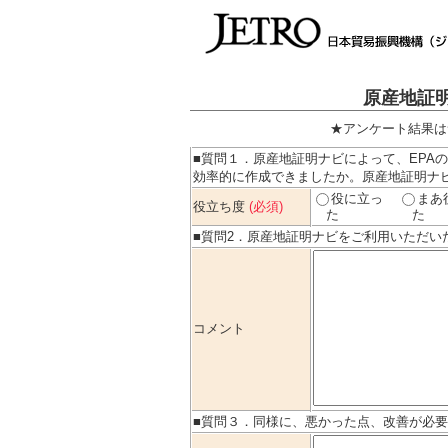
原産地証
★アンケート結果は
■質問１．原産地証明ナビによって、EPA
効率的に作成できましたか。原産地証明ナ
役に立っ
まあ
役立ち度
(必須)
た
た
■質問2．原産地証明ナビを
ご利用いただい
コメント
■質問３．同様に、悪かった点、改善が必