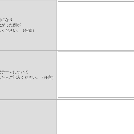
覧になり、
ながった例が
入ください。（任意）
査テーマについて
したらご記入ください。（任意）
）