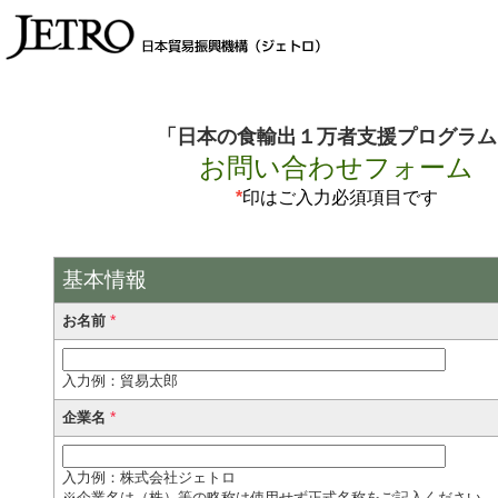
「日本の食輸出１万者支援プログラム
お問い合わせフォーム
*
印はご入力必須項目です
基本情報
*
お名前
入力例：貿易太郎
*
企業名
入力例：株式会社ジェトロ
※企業名は（株）等の略称は使用せず正式名称をご記入ください。