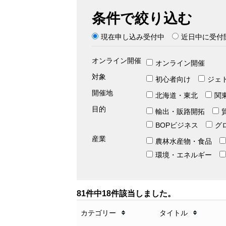
条件で絞り込む
現在申し込み受付中
近日中に受付
オンライン開催
オンライン開催
対象
初心者向け
ジェ
開催地
北海道・東北
関
目的
輸出・販路開拓
BOPビジネス
グ
産業
農林水産物・食品
環境・エネルギー
81件中18件該当しました。
カテゴリー
タイトル