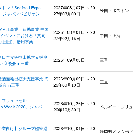
ン「Seafood Expo
2027年03月07日 ～20
米国・ボストン
 2027」ジャパンパビリオン
27年03月09日
N MALL事業」連携事業 中国
2026年08月01日 ～20
Rイベントにおける「共同
中国・上海
27年02月15日
t 快団団)」活用事業
県産日本食等輸出拡大支援事
2026年09月08日
三重
い商談会 in三重
県産酒類輸出拡大支援事業 海
2026年09月09日 ～20
三重
会 in三重
26年09月10日
ー・ブリュッセル
2026年10月26日 ～20
gen Week 2026」ジャパ
ベルギー・ブリュ
26年10月30日
岡企業向け】クルーズ船寄港
2026年10月01日 ～20
静岡県／ オンラ