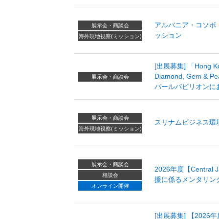
アルバニア・コソボ
展示会・商談会
ッション
海外現地視察(ミッション)
[出展募集] 「Hong Kong
Diamond, Gem & 
展示会・商談会
パールパビリオンに
展示会・商談会
スリナムビジネス環
海外現地視察(ミッション)
展示会・商談会
2026年度【Centra
相談会
援に係るメンタリン
オンライン開催
[出展募集] 【2026