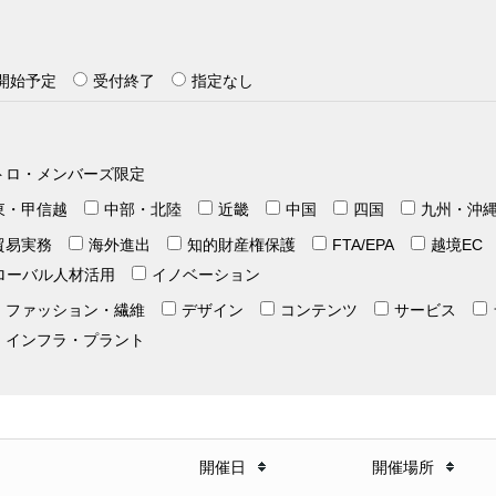
開始予定
受付終了
指定なし
トロ・メンバーズ限定
東・甲信越
中部・北陸
近畿
中国
四国
九州・沖
貿易実務
海外進出
知的財産権保護
FTA/EPA
越境EC
ローバル人材活用
イノベーション
ファッション・繊維
デザイン
コンテンツ
サービス
インフラ・プラント
開催日
開催場所