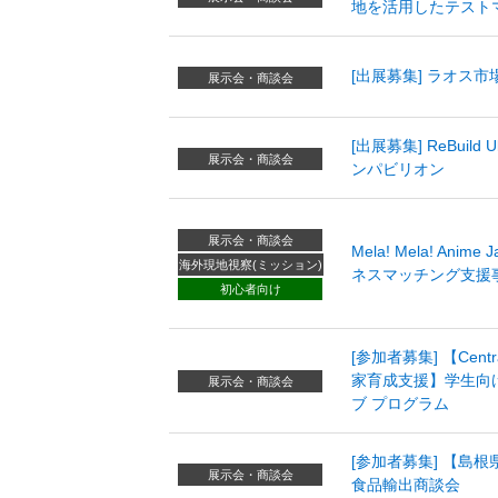
地を活用したテストマ
[出展募集] ラオス
展示会・商談会
[出展募集] ReBuild
展示会・商談会
ンパビリオン
展示会・商談会
Mela! Mela! Anim
海外現地視察(ミッション)
ネスマッチング支援
初心者向け
[参加者募集] 【Cent
家育成支援】学生向け
展示会・商談会
ブ プログラム
[参加者募集] 【島
展示会・商談会
食品輸出商談会