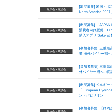
[出展募集] 米国・ボスト
展示会・商談会
North America
[出展募集] 「JAPA
消費者向け販促・P
展示会・商談会
購入アプリ(Sake a
[参加者募集] 三重
展示会・商談会
業 海外バイヤー招へ
[参加者募集] 三重
展示会・商談会
外バイヤー招へい商談
[出展募集] ベルギ
「European Hydro
展示会・商談会
ン・パビリオン
[参加者募集] 【静
展示会・商談会