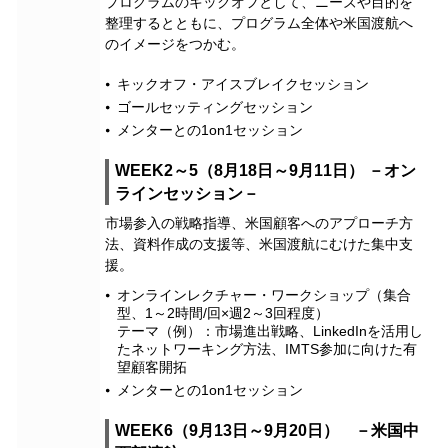
プログラムのキックオフとして、ニーズや目的を
整理するとともに、プログラム全体や米国渡航へ
のイメージをつかむ。
キックオフ・アイスブレイクセッション
ゴールセッティングセッション
メンターとの1on1セッション
WEEK2～5（8月18日～9月11日） －オン
ラインセッション－
市場参入の戦略指導、米国顧客へのアプローチ方
法、資料作成の支援等、米国渡航にむけた集中支
援。
オンラインレクチャー・ワークショップ（集合
型、1～2時間/回×週2～3回程度）
テーマ（例）：市場進出戦略、LinkedInを活用し
たネットワーキング方法、IMTS参加に向けた有
望顧客開拓
メンターとの1on1セッション
WEEK6（9月13日～9月20日） －米国中