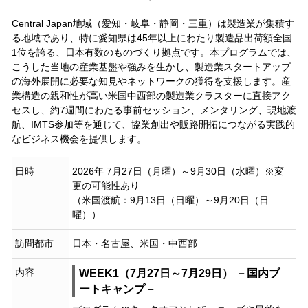
Central Japan地域（愛知・岐阜・静岡・三重）は製造業が集積す
る地域であり、特に愛知県は45年以上にわたり製造品出荷額全国
1位を誇る、日本有数のものづくり拠点です。本プログラムでは、
こうした当地の産業基盤や強みを生かし、製造業スタートアップ
の海外展開に必要な知見やネットワークの獲得を支援します。産
業構造の親和性が高い米国中西部の製造業クラスターに直接アク
セスし、約7週間にわたる事前セッション、メンタリング、現地渡
航、IMTS参加等を通じて、協業創出や販路開拓につながる実践的
なビジネス機会を提供します。
日時
2026年 7月27日（月曜）～9月30日（水曜）※変
更の可能性あり
（米国渡航：9月13日（日曜）～9月20日（日
曜））
訪問都市
日本・名古屋、米国・中西部
内容
WEEK1（7月27日～7月29日） －国内ブ
ートキャンプ－