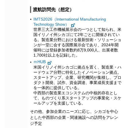
渡航訪問先（想定）
IMTS2026（International Manufacturing
Technology Show）
世界三大工作機械展示会の一つとして知られ、米
国イリノイ州シカゴにて2年ごとに開催されてい
る。製造業分野における最新技術・ソリューショ
ンが一堂に会する国際展示会であり、2024年開
催時には登録参加者数約8万9,000人、出展者数
1,700社以上を記録した。
ｍHUB
米国イリノイ州シカゴに拠点を置く、製造業・ハ
ードウェア分野に特化したイノベーション拠点。
スタートアップ、企業、研究機関が集積し、プロ
ダクト開発、試作、資金調達、事業成長支援まで
を一体的に提供している。
中西部の製造業エコシステムの中核的存在とし
て、ものづくり系スタートアップの事業化・スケ
ールアップを支援している。
その他、参加企業のニーズに応じ、シカゴを中心
とした中西部の企業・関連施設への訪問をアレン
ジ予定