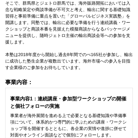
そこで、群馬県とジェトロ群馬では、海外販路開拓においては入
念な戦略策定や商談準備が不可欠と考え、輸出に関する基礎知識
習得と事前準備に重点を置いた「グローバルビジネス実践塾」を
開講します。同塾では、輸出に必要な準備を行う連続講義・ワー
クショップと商談本番を見据えた模擬商談からなるパッケージメ
ニューを提供し、随時ジェトロ主催の輸出商談会等への参加を支
援します。
本塾は2018年度から開始し過去8年間でのべ165社が参加し、輸出
に成功した塾生企業が複数出ています。海外市場への参入を目指
す企業様のご参加をお待ちしています。
事業内容：
事業内容1：連続講座・参加型ワークショップの開催
と個社フォローの実施
事業者が海外展開を進める上で必要となる基礎知識や準備事
項について、体系的かつ専門的に学ぶための講座・ワークシ
ョップ等を開催するとともに、各企業の実情や進捗に併せて
対面やオンライン面談などで個別にフォローします。