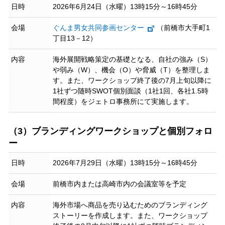
日時
2026年6月24日（水曜）13時15分～16時45分
会場
ぐんま男女共同参画センター
（前橋市大手町1
丁目13－12）
内容
海外展開戦略策定の基礎となる、自社の強み（S）
や弱み（W）、機会（O）や脅威（T）を整理しま
す。また、ワークショップ終了後の7月上旬以降に
1社ずつ随時SWOT個別面談（1社1回、各社1.5時
間程度）をジェトロ事務所にて実施します。
（3）ブランディングワークショップと個別フォロ
ー
日時
2026年7月29日（水曜）13時15分～16時45分
会場
前橋市内または高崎市内の会議室等を予定
内容
海外市場へ商品を売り込むためのブランディング
ストーリーを作成します。また、ワークショップ