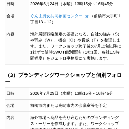
日時
2026年6月24日（水曜）13時15分～16時45分
会場
ぐんま男女共同参画センター
（前橋市大手町1
丁目13－12）
内容
海外展開戦略策定の基礎となる、自社の強み（S）
や弱み（W）、機会（O）や脅威（T）を整理しま
す。また、ワークショップ終了後の7月上旬以降に
1社ずつ随時SWOT個別面談（1社1回、各社1.5時
間程度）をジェトロ事務所にて実施します。
（3）ブランディングワークショップと個別フォロ
ー
日時
2026年7月29日（水曜）13時15分～16時45分
会場
前橋市内または高崎市内の会議室等を予定
内容
海外市場へ商品を売り込むためのブランディング
ストーリーを作成します。また、ワークショップ