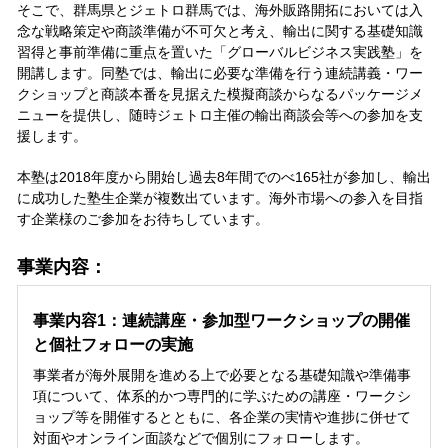
そこで、群馬県とジェトロ群馬では、海外販路開拓においては入
念な戦略策定や商談準備が不可欠と考え、輸出に関する基礎知識
習得と事前準備に重点を置いた「グローバルビジネス実践塾」を
開講します。同塾では、輸出に必要な準備を行う連続講義・ワー
クショップと商談本番を見据えた模擬商談からなるパッケージメ
ニューを提供し、随時ジェトロ主催の輸出商談会等への参加を支
援します。
本塾は2018年度から開始し過去8年間でのべ165社が参加し、輸出
に成功した塾生企業が複数出ています。海外市場への参入を目指
す企業様のご参加をお待ちしています。
事業内容：
事業内容1：連続講座・参加型ワークショップの開催
と個社フォローの実施
事業者が海外展開を進める上で必要となる基礎知識や準備事
項について、体系的かつ専門的に学ぶための講座・ワークシ
ョップ等を開催するとともに、各企業の実情や進捗に併せて
対面やオンライン面談などで個別にフォローします。