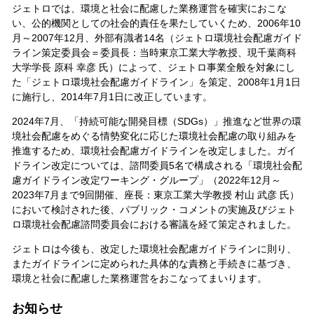
ジェトロでは、環境と社会に配慮した業務運営を確実におこな
い、公的機関としての社会的責任を果たしていくため、2006年10
月～2007年12月、外部有識者14名（ジェトロ環境社会配慮ガイド
ライン策定委員会＝委員長：当時東京工業大学教授、現千葉商科
大学学長 原科 幸彦 氏）によって、ジェトロ事業全般を対象にし
た「ジェトロ環境社会配慮ガイドライン」を策定、2008年1月1日
に施行し、2014年7月1日に改正しています。
2024年7月、「持続可能な開発目標（SDGs）」推進など世界の環
境社会配慮をめぐる情勢変化に応じた環境社会配慮の取り組みを
推進するため、環境社会配慮ガイドラインを改定しました。ガイ
ドライン改定については、諮問委員5名で構成される「環境社会配
慮ガイドライン改定ワーキング・グループ」（2022年12月～
2023年7月まで9回開催、座長：東京工業大学教授 村山 武彦 氏）
において検討された後、パブリック・コメントの実施及びジェト
ロ環境社会配慮諮問委員会における審議を経て策定されました。
ジェトロは今後も、改定した環境社会配慮ガイドラインに則り、
またガイドラインに定められた具体的な責務と手続きに基づき、
環境と社会に配慮した業務運営をおこなってまいります。
お知らせ