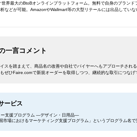
繋ぐ世界最大のBtoBオンラインプラットフォーム。無料で自身のブラン
などが可能。AmazonやWallmart等の大型リテールには出品して
の一言コメント
イスを踏まえて、商品名の改善や自社でバイヤーへもアプローチされる
ぜひFaire.comで新規オーダーを取得しつつ、継続的な取引につな
サービス
リー支援プログラム ―デザイン・日用品―
用した米国市場におけるマーケティング支援プログラム」というプログラム名