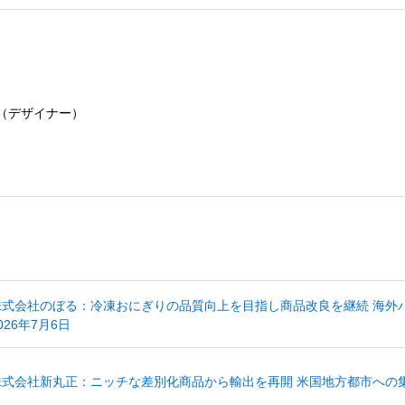
誌（デザイナー）
株式会社のぼる：冷凍おにぎりの品質向上を目指し商品改良を継続 海外
026年7月6日
株式会社新丸正：ニッチな差別化商品から輸出を再開 米国地方都市への集中