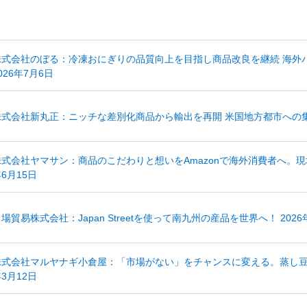
株式会社のぼる：冷凍おにぎりの品質向上を目指し商品改良を継続 海外
026年7月6日
株式会社新丸正：ニッチな差別化商品から輸出を再開 米国地方都市への集中
株式会社ヤマサン：商品のこだわりと想いをAmazonで海外消費者へ。現
6月15日
場貿易株式会社：Japan Streetを使って南九州の産品を世界へ！ 2026
株式会社マルヤナギ小倉屋：「市場がない」をチャンスに変える。蒸し豆ブラ
3月12日