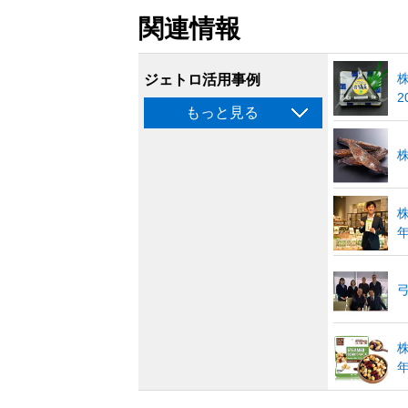
関連情報
ジェトロ活用事例
2
もっと見る
年
弓
年