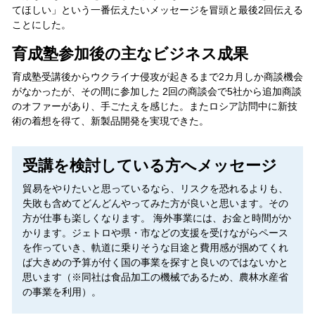
てほしい」という一番伝えたいメッセージを冒頭と最後2回伝える
ことにした。
育成塾参加後の主なビジネス成果
育成塾受講後からウクライナ侵攻が起きるまで2カ月しか商談機会
がなかったが、その間に参加した 2回の商談会で5社から追加商談
のオファーがあり、手ごたえを感じた。またロシア訪問中に新技
術の着想を得て、新製品開発を実現できた。
受講を検討している方へメッセージ
貿易をやりたいと思っているなら、リスクを恐れるよりも、
失敗も含めてどんどんやってみた方が良いと思います。その
方が仕事も楽しくなります。 海外事業には、お金と時間がか
かります。ジェトロや県・市などの支援を受けながらペース
を作っていき、軌道に乗りそうな目途と費用感が掴めてくれ
ば大きめの予算が付く国の事業を探すと良いのではないかと
思います（※同社は食品加工の機械であるため、農林水産省
の事業を利用）。