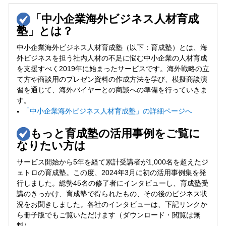
「中小企業海外ビジネス人材育成
塾」とは？
中小企業海外ビジネス人材育成塾（以下：育成塾）とは、海
外ビジネスを担う社内人材の不足に悩む中小企業の人材育成
を支援すべく2019年に始まったサービスです。海外戦略の立
て方や商談用のプレゼン資料の作成方法を学び、模擬商談演
習を通じて、海外バイヤーとの商談への準備を行っていきま
す。
「中小企業海外ビジネス人材育成塾」の詳細ページへ
もっと育成塾の活用事例をご覧に
なりたい方は
サービス開始から5年を経て累計受講者が1,000名を超えたジ
ェトロの育成塾。この度、2024年3月に初の活用事例集を発
行しました。総勢45名の修了者にインタビューし、育成塾受
講のきっかけ、育成塾で得られたもの、その後のビジネス状
況をお聞きしました。各社のインタビューは、下記リンクか
ら冊子版でもご覧いただけます（ダウンロード・閲覧は無
料）。