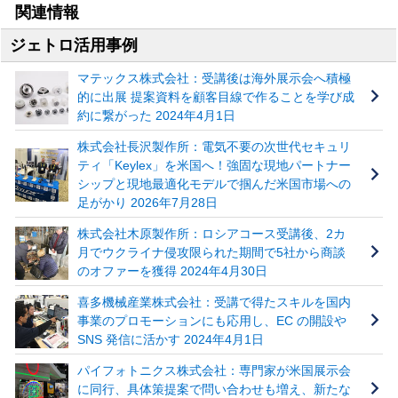
関連情報
ジェトロ活用事例
マテックス株式会社：受講後は海外展示会へ積極
的に出展 提案資料を顧客目線で作ることを学び成
約に繋がった 2024年4月1日
株式会社長沢製作所：電気不要の次世代セキュリ
ティ「Keylex」を米国へ！強固な現地パートナー
シップと現地最適化モデルで掴んだ米国市場への
足がかり 2026年7月28日
株式会社木原製作所：ロシアコース受講後、2カ
月でウクライナ侵攻限られた期間で5社から商談
のオファーを獲得 2024年4月30日
喜多機械産業株式会社：受講で得たスキルを国内
事業のプロモーションにも応用し、EC の開設や
SNS 発信に活かす 2024年4月1日
パイフォトニクス株式会社：専門家が米国展示会
に同行、具体策提案で問い合わせも増え、新たな