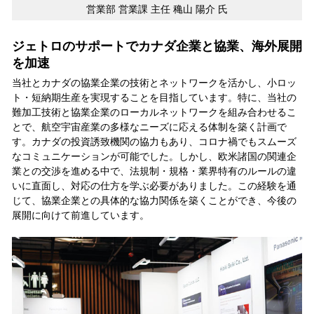
営業部 営業課 主任 穐山 陽介 氏
ジェトロのサポートでカナダ企業と協業、海外展開
を加速
当社とカナダの協業企業の技術とネットワークを活かし、小ロッ
ト・短納期生産を実現することを目指しています。特に、当社の
難加工技術と協業企業のローカルネットワークを組み合わせるこ
とで、航空宇宙産業の多様なニーズに応える体制を築く計画で
す。カナダの投資誘致機関の協力もあり、コロナ禍でもスムーズ
なコミュニケーションが可能でした。しかし、欧米諸国の関連企
業との交渉を進める中で、法規制・規格・業界特有のルールの違
いに直面し、対応の仕方を学ぶ必要がありました。この経験を通
じて、協業企業との具体的な協力関係を築くことができ、今後の
展開に向けて前進しています。