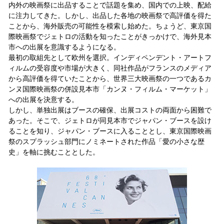
内外の映画祭に出品することで話題を集め、国内での上映、配給
に注力してきた。しかし、出品した各地の映画祭で高評価を得た
ことから、海外販売の可能性を模索し始めた。ちょうど、東京国
際映画祭でジェトロの活動を知ったことがきっかけで、海外見本
市への出展を意識するようになる。
最初の取組先として欧州を選択。インディペンデント・アートフ
ィルムの受容度や市場が大きく、同社作品がフランスのメディア
から高評価を得ていたことから、世界三大映画祭の一つであるカ
ンヌ国際映画祭の併設見本市「カンヌ・フィルム・マーケット」
への出展を決意する。
しかし、単独出展はブースの確保、出展コストの両面から困難で
あった。そこで、ジェトロが同見本市でジャパン・ブースを設け
ることを知り、ジャパン・ブースに入ることとし、東京国際映画
祭のスプラッシュ部門にノミネートされた作品「愛の小さな歴
史」を軸に挑むこととした。