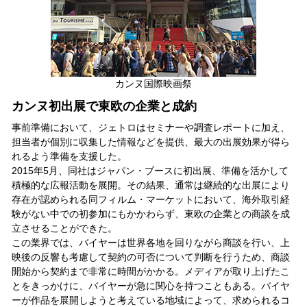
カンヌ国際映画祭
カンヌ初出展で東欧の企業と成約
事前準備において、ジェトロはセミナーや調査レポートに加え、
担当者が個別に収集した情報などを提供、最大の出展効果が得ら
れるよう準備を支援した。
2015年5月、同社はジャパン・ブースに初出展、準備を活かして
積極的な広報活動を展開。その結果、通常は継続的な出展により
存在が認められる同フィルム・マーケットにおいて、海外取引経
験がない中での初参加にもかかわらず、東欧の企業との商談を成
立させることができた。
この業界では、バイヤーは世界各地を回りながら商談を行い、上
映後の反響も考慮して契約の可否について判断を行うため、商談
開始から契約まで非常に時間がかかる。メディアが取り上げたこ
とをきっかけに、バイヤーが急に関心を持つこともある。バイヤ
ーが作品を展開しようと考えている地域によって、求められるコ