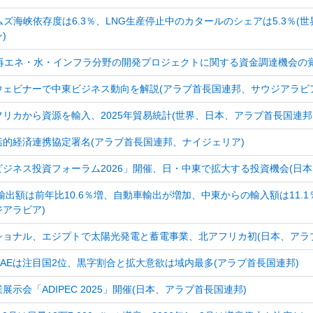
ムズ海峡依存度は6.3％、LNG生産停止中のカタールのシェアは5.3％
)
、再エネ・水・インフラ分野の開発プロジェクトに関する資金調達機会の
ェビナーで中東ビジネス動向を解説(アラブ首長国連邦、サウジアラビ
リカから資源を輸入、2025年貿易統計(世界、日本、アラブ首長国連
括的経済連携協定署名(アラブ首長国連邦、ナイジェリア)
ジネス投資フォーラム2026」開催、日・中東で拡大する投資機会(日本
け輸出額は前年比10.6％増、自動車輸出が増加、中東からの輸入額は11.
アラビア)
ショナル、エジプトで太陽光発電と蓄電事業、北アフリカ初(日本、アラ
AEは注目国2位、黒字割合と拡大意欲は域内最多(アラブ首長国連邦)
示会「ADIPEC 2025」開催(日本、アラブ首長国連邦)