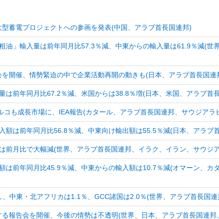
の大型蓄電プロジェクトへの参画を発表(中国、アラブ首長国連邦)
粗油」輸入量は前年同月比57.3％減、中東からの輸入量は61.9％減(
を開催、情勢緊迫の中で企業活動再開の動きも(日本、アラブ首長国連
量は前年同月比67.2％減、米国からは38.8％増(日本、米国、アラブ首
ルコも成長市場に、IEA報告(カタール、アラブ首長国連邦、サウジアラ
入額は前年同月比56.8％減、中東向け輸出額は55.5％減(日本、アラブ
は前月比で大幅減(世界、アラブ首長国連邦、イラク、イラン、サウジア
額は前年同月比45.9％減、中東からの輸入額は10.7％減(オマーン、
通し、中東・北アフリカは1.1％、GCC諸国は2.0％(世界、アラブ首長
する報告会を開催、今後の情勢は不透明(世界、日本、アラブ首長国連邦