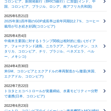
コロンビア、新開発銀行（BRICS銀行）に加盟(インド、中
国、コロンビア、ブラジル、ロシア、南アフリカ共和国)
2025年5月21日
2025年第1四半期のGDP成長率は前年同期比2.7％、コーヒー
栽培が引き続き好調(コロンビア)
2025年4月4日
中南米主要国に対するトランプ関税は相対的に低い(ガイア
ナ、フォークランド諸島、ニカラグア、アルゼンチン、コス
タリカ、コロンビア、チリ、ブラジル、ベネズエラ、ペル
ー、メキシコ)
2024年4月30日
米GM、コロンビアとエクアドルの車両製造から撤退(米国、
エクアドル、コロンビア)
2022年7月22日
トヨタとエコペトロールが覚書締結、水素モビリティー分野
で連携(日本、コロンビア)
2022年6月23日
ジェトロ、コロンビアのイノベーション推進機関とMOU締結