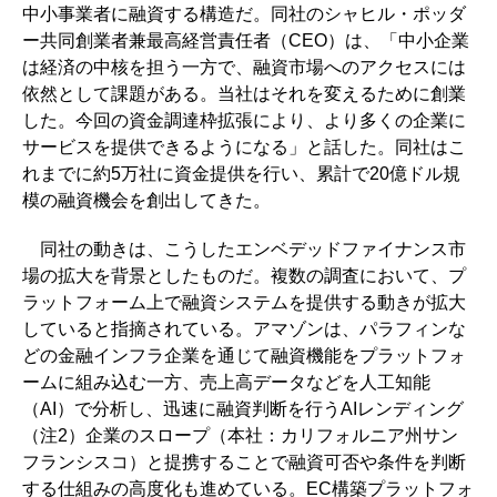
中小事業者に融資する構造だ。同社のシャヒル・ポッダ
ー共同創業者兼最高経営責任者（CEO）は、「中小企業
は経済の中核を担う一方で、融資市場へのアクセスには
依然として課題がある。当社はそれを変えるために創業
した。今回の資金調達枠拡張により、より多くの企業に
サービスを提供できるようになる」と話した。同社はこ
れまでに約5万社に資金提供を行い、累計で20億ドル規
模の融資機会を創出してきた。
同社の動きは、こうしたエンベデッドファイナンス市
場の拡大を背景としたものだ。複数の調査において、プ
ラットフォーム上で融資システムを提供する動きが拡大
していると指摘されている。アマゾンは、パラフィンな
どの金融インフラ企業を通じて融資機能をプラットフォ
ームに組み込む一方、売上高データなどを人工知能
（AI）で分析し、迅速に融資判断を行うAIレンディング
（注2）企業のスロープ（本社：カリフォルニア州サン
フランシスコ）と提携することで融資可否や条件を判断
する仕組みの高度化も進めている。EC構築プラットフォ