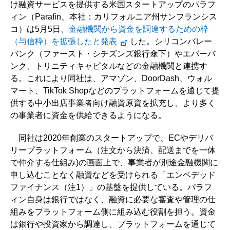
け融資サービスを提供する米国スタートアップのパラフ
ィン（Parafin、本社：カリフォルニア州サンフランシス
コ）は5月5日、
金融機関から資金を調達するための枠
（与信枠）を拡張したと発表
した。シリコンバレー
バンク（ファースト・シチズンズ銀行傘下）やエバーバ
ンク、トリニティキャピタルなどの金融機関と連携す
る。これにより同社は、アマゾン、DoorDash、ウォル
マート、TikTok Shopなどのプラットフォームを通じて提
供する中小出店事業者向け融資原資を拡充し、より多く
の事業者に資金を供給できるようになる。
同社は2020年創業のスタートアップで、ECやデリバ
リープラットフォーム（注文から決済、配送までを一体
で仲介する仕組み)の画面上で、事業者が別途金融機関に
申し込むことなく融資などを受けられる「エンベデッド
ファイナンス（注1）」の基盤を提供している。パラフ
ィン自身は銀行ではなく、融資に必要な審査や管理の仕
組みをプラットフォーム側に組み込む役割を担う。資金
は銀行や投資家から調達し、プラットフォームを通じて