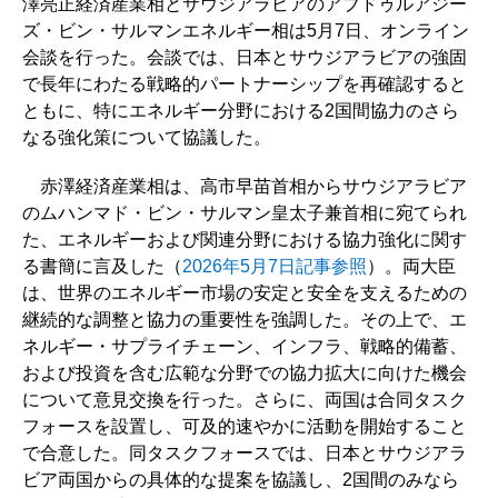
澤亮正経済産業相とサウジアラビアのアブドゥルアジー
ズ・ビン・サルマンエネルギー相は5月7日、オンライン
会談を行った。会談では、日本とサウジアラビアの強固
で長年にわたる戦略的パートナーシップを再確認すると
ともに、特にエネルギー分野における2国間協力のさら
なる強化策について協議した。
赤澤経済産業相は、高市早苗首相からサウジアラビア
のムハンマド・ビン・サルマン皇太子兼首相に宛てられ
た、エネルギーおよび関連分野における協力強化に関す
る書簡に言及した（
2026年5月7日記事参照
）。両大臣
は、世界のエネルギー市場の安定と安全を支えるための
継続的な調整と協力の重要性を強調した。その上で、エ
ネルギー・サプライチェーン、インフラ、戦略的備蓄、
および投資を含む広範な分野での協力拡大に向けた機会
について意見交換を行った。さらに、両国は合同タスク
フォースを設置し、可及的速やかに活動を開始すること
で合意した。同タスクフォースでは、日本とサウジアラ
ビア両国からの具体的な提案を協議し、2国間のみなら