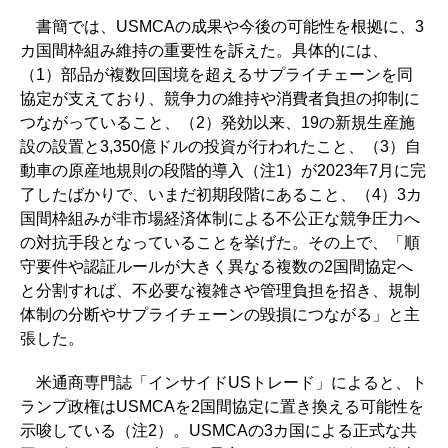
書簡では、USMCAの成果や今後の可能性を根拠に、3
カ国間枠組み維持の重要性を訴えた。具体的には、
（1）部品が複数回国境を超えるサプライチェーンを同
協定が支えており、競争力の維持や消費者負担の抑制に
つながっていること、（2）発効以来、19の新規生産施
設の設置と3,350億ドルの投資が行われたこと、（3）自
動車の原産地規則の段階的導入（注1）が2023年7月に完
了したばかりで、いまだ初期段階にあること、（4）3カ
国間枠組みが非市場経済体制による不公正な競争圧力へ
の対抗手段となっていることを挙げた。その上で、「順
守要件や認証ルールが大きく異なる複数の2国間協定へ
と分割すれば、不必要な複雑さや管理負担を招き、規制
体制の分断やサプライチェーンの毀損につながる」と主
張した。
米通商専門誌「インサイドUSトレード」によると、ト
ランプ政権はUSMCAを2国間協定に置き換える可能性を
示唆している（注2）。USMCAの3カ国による正式な共