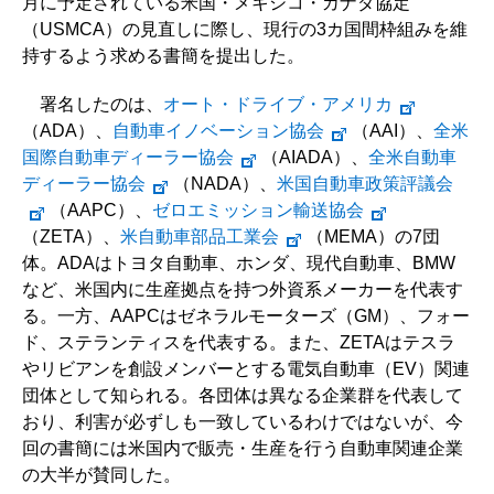
月に予定されている米国・メキシコ・カナダ協定
（USMCA）の見直しに際し、現行の3カ国間枠組みを維
持するよう求める書簡を提出した。
署名したのは、
オート・ドライブ・アメリカ
（ADA）、
自動車イノベーション協会
（AAI）、
全米
国際自動車ディーラー協会
（AIADA）、
全米自動車
ディーラー協会
（NADA）、
米国自動車政策評議会
（AAPC）、
ゼロエミッション輸送協会
（ZETA）、
米自動車部品工業会
（MEMA）の7団
体。ADAはトヨタ自動車、ホンダ、現代自動車、BMW
など、米国内に生産拠点を持つ外資系メーカーを代表す
る。一方、AAPCはゼネラルモーターズ（GM）、フォー
ド、ステランティスを代表する。また、ZETAはテスラ
やリビアンを創設メンバーとする電気自動車（EV）関連
団体として知られる。各団体は異なる企業群を代表して
おり、利害が必ずしも一致しているわけではないが、今
回の書簡には米国内で販売・生産を行う自動車関連企業
の大半が賛同した。