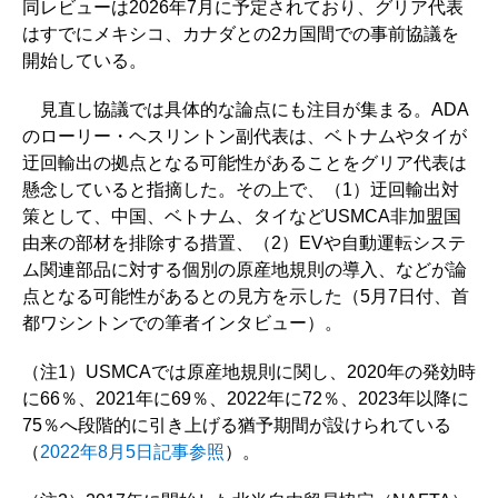
同レビューは2026年7月に予定されており、グリア代表
はすでにメキシコ、カナダとの2カ国間での事前協議を
開始している。
見直し協議では具体的な論点にも注目が集まる。ADA
のローリー・ヘスリントン副代表は、ベトナムやタイが
迂回輸出の拠点となる可能性があることをグリア代表は
懸念していると指摘した。その上で、（1）迂回輸出対
策として、中国、ベトナム、タイなどUSMCA非加盟国
由来の部材を排除する措置、（2）EVや自動運転システ
ム関連部品に対する個別の原産地規則の導入、などが論
点となる可能性があるとの見方を示した（5月7日付、首
都ワシントンでの筆者インタビュー）。
（注1）USMCAでは原産地規則に関し、2020年の発効時
に66％、2021年に69％、2022年に72％、2023年以降に
75％へ段階的に引き上げる猶予期間が設けられている
（
2022年8月5日記事参照
）。