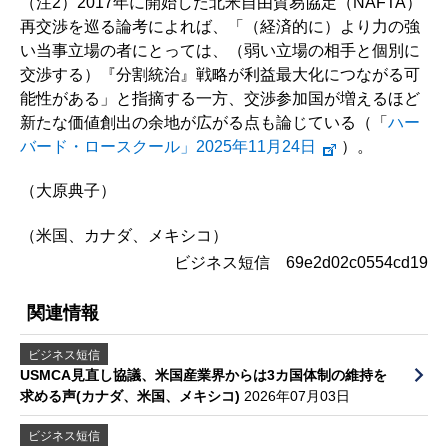
（注2）2017年に開始した北米自由貿易協定（NAFTA）
再交渉を巡る論考によれば、「（経済的に）より力の強
い当事立場の者にとっては、（弱い立場の相手と個別に
交渉する）『分割統治』戦略が利益最大化につながる可
能性がある」と指摘する一方、交渉参加国が増えるほど
新たな価値創出の余地が広がる点も論じている（「
ハー
バード・ロースクール」2025年11月24日
）。
（大原典子）
（米国、カナダ、メキシコ）
ビジネス短信 69e2d02c0554cd19
関連情報
ビジネス短信
USMCA見直し協議、米国産業界からは3カ国体制の維持を
求める声(カナダ、米国、メキシコ)
2026年07月03日
ビジネス短信