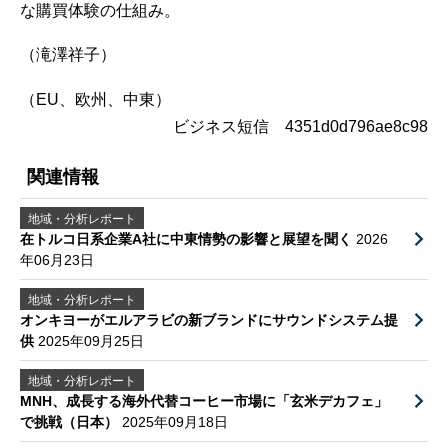
な購買体験の仕組み。
（滝澤祥子）
（EU、欧州、中東）
ビジネス短信 4351d0d796ae8c98
関連情報
地域・分析レポート
在トルコ日系企業A社に中東情勢の影響と展望を聞く
2026
年06月23日
地域・分析レポート
オンキヨーがエルアラビの新ブランドにサウンドシステム提
供
2025年09月25日
地域・分析レポート
MNH、成長する海外代替コーヒー市場に「玄米デカフェ」
で挑戦（日本）
2025年09月18日