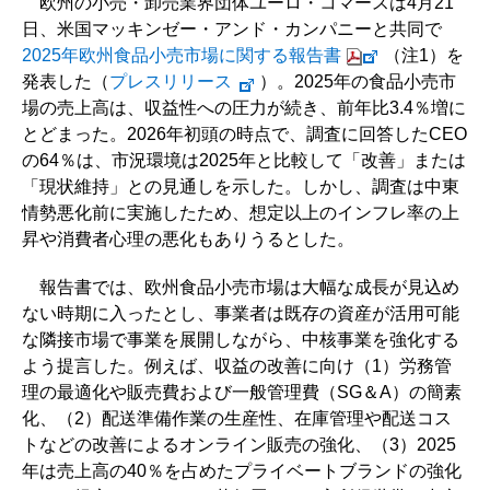
欧州の小売・卸売業界団体ユーロ・コマースは4月21
日、米国マッキンゼー・アンド・カンパニーと共同で
2025年欧州食品小売市場に関する報告書
（注1）を
発表した（
プレスリリース
）。2025年の食品小売市
場の売上高は、収益性への圧力が続き、前年比3.4％増に
とどまった。2026年初頭の時点で、調査に回答したCEO
の64％は、市況環境は2025年と比較して「改善」または
「現状維持」との見通しを示した。しかし、調査は中東
情勢悪化前に実施したため、想定以上のインフレ率の上
昇や消費者心理の悪化もありうるとした。
報告書では、欧州食品小売市場は大幅な成長が見込め
ない時期に入ったとし、事業者は既存の資産が活用可能
な隣接市場で事業を展開しながら、中核事業を強化する
よう提言した。例えば、収益の改善に向け（1）労務管
理の最適化や販売費および一般管理費（SG＆A）の簡素
化、（2）配送準備作業の生産性、在庫管理や配送コス
トなどの改善によるオンライン販売の強化、（3）2025
年は売上高の40％を占めたプライベートブランドの強化