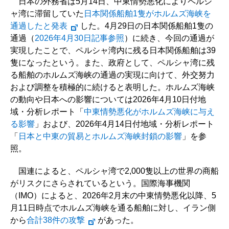
日本の外務省は5月14日、中東情勢悪化によりペルシ
ャ湾に滞留していた
日本関係船舶1隻がホルムズ海峡を
通過したと発表
した。4月29日の日本関係船舶1隻の
通過（
2026年4月30日記事参照
）に続き、今回の通過が
実現したことで、ペルシャ湾内に残る日本関係船舶は39
隻になったという。また、政府として、ペルシャ湾に残
る船舶のホルムズ海峡の通過の実現に向けて、外交努力
および調整を積極的に続けると表明した。ホルムズ海峡
の動向や日本への影響については2026年4月10日付地
域・分析レポート「
中東情勢悪化がホルムズ海峡に与え
る影響
」および、2026年4月14日付地域・分析レポート
「
日本と中東の貿易とホルムズ海峡封鎖の影響
」を参
照。
国連によると、ペルシャ湾で2,000隻以上の世界の商船
がリスクにさらされているという。国際海事機関
（IMO）によると、2026年2月末の中東情勢悪化以降、5
月11日時点でホルムズ海峡を通る船舶に対し、イラン側
から
合計38件の攻撃
があった。