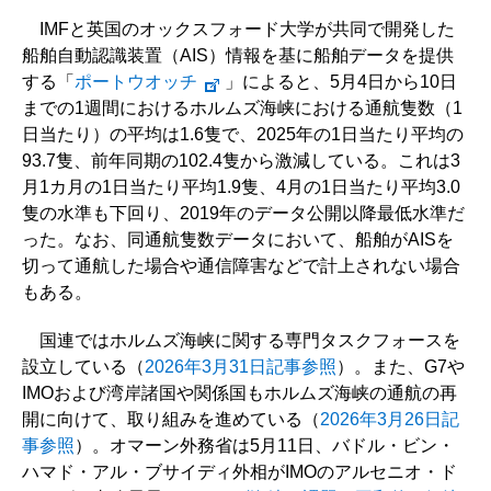
IMFと英国のオックスフォード大学が共同で開発した
船舶自動認識装置（AIS）情報を基に船舶データを提供
する「
ポートウオッチ
」によると、5月4日から10日
までの1週間におけるホルムズ海峡における通航隻数（1
日当たり）の平均は1.6隻で、2025年の1日当たり平均の
93.7隻、前年同期の102.4隻から激減している。これは3
月1カ月の1日当たり平均1.9隻、4月の1日当たり平均3.0
隻の水準も下回り、2019年のデータ公開以降最低水準だ
った。なお、同通航隻数データにおいて、船舶がAISを
切って通航した場合や通信障害などで計上されない場合
もある。
国連ではホルムズ海峡に関する専門タスクフォースを
設立している（
2026年3月31日記事参照
）。また、G7や
IMOおよび湾岸諸国や関係国もホルムズ海峡の通航の再
開に向けて、取り組みを進めている（
2026年3月26日記
事参照
）。オマーン外務省は5月11日、バドル・ビン・
ハマド・アル・ブサイディ外相がIMOのアルセニオ・ド