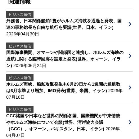
関連情報
ビジネス短信
外務省、日本関係船舶1隻がホルムズ海峡を通過と発表、国
連の事務総長も自由な航行を要請(世界、日本、イラン)
2026年04月30日
ビジネス短信
国際海事機関、オマーンや関係国と連携し、ホルムズ海峡の
通航に関する臨時回廊を設定と発表(世界、オマーン、イラ
ン)
2026年06月24日
ビジネス短信
ホルムズ海峡、船舶攻撃発生も6月29日から1週間の通航数
は6月水準より増加、IMO発表(世界、米国、イラン)
2026年
07月10日
ビジネス短信
GCC諸国や日本など世界の関係各国、国際機関が中東情勢
やホルムズ海峡について会談(世界、湾岸協力会議
（GCC）、オマーン、パキスタン、日本、イラン)
2026年
04月07日