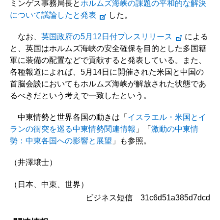
ミンゲス事務局長と
ホルムズ海峡の課題の平和的な解決
について議論したと発表
した。
なお、
英国政府の5月12日付プレスリリース
による
と、英国はホルムズ海峡の安全確保を目的とした多国籍
軍に装備の配置などで貢献すると発表している。また、
各種報道によれば、5月14日に開催された米国と中国の
首脳会談においてもホルムズ海峡が解放された状態であ
るべきだという考えで一致したという。
中東情勢と世界各国の動きは「
イスラエル・米国とイ
ランの衝突を巡る中東情勢関連情報
」「
激動の中東情
勢：中東各国への影響と展望
」も参照。
（井澤壌士）
（日本、中東、世界）
ビジネス短信 31c6d51a385d7dcd