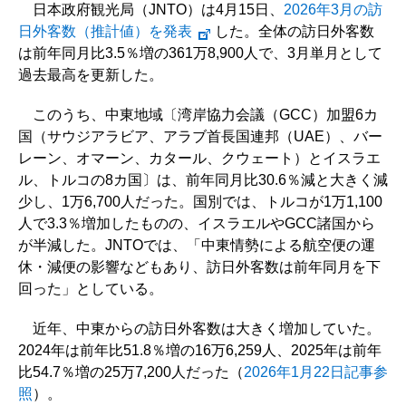
日本政府観光局（JNTO）は4月15日、
2026年3月の訪
日外客数（推計値）を発表
した。全体の訪日外客数
は前年同月比3.5％増の361万8,900人で、3月単月として
過去最高を更新した。
このうち、中東地域〔湾岸協力会議（GCC）加盟6カ
国（サウジアラビア、アラブ首長国連邦（UAE）、バー
レーン、オマーン、カタール、クウェート）とイスラエ
ル、トルコの8カ国〕は、前年同月比30.6％減と大きく減
少し、1万6,700人だった。国別では、トルコが1万1,100
人で3.3％増加したものの、イスラエルやGCC諸国から
が半減した。JNTOでは、「中東情勢による航空便の運
休・減便の影響などもあり、訪日外客数は前年同月を下
回った」としている。
近年、中東からの訪日外客数は大きく増加していた。
2024年は前年比51.8％増の16万6,259人、2025年は前年
比54.7％増の25万7,200人だった（
2026年1月22日記事参
照
）。