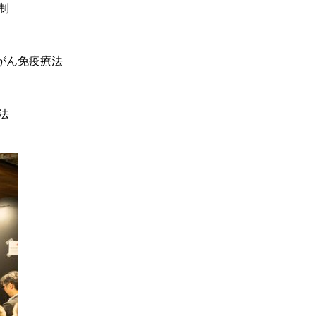
制
性がん免疫療法
法