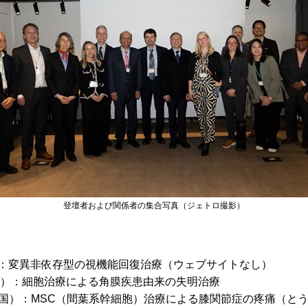
登壇者および関係者の集合写真（ジェトロ撮影）
cs（米国）：変異非依存型の視機能回復治療（ウェブサイトなし）
）：細胞治療による角膜疾患由来の失明治療
国）：MSC（間葉系幹細胞）治療による膝関節症の疼痛（と