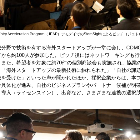
 Entry Acceleration Program（JEAP）デモデイでのStemSightによるピッチ（ジ
療分野で技術を有する海外スタートアップが一堂に会し、CDM
から約100人が参加した。ピッチ後にはネットワーキングも
。また、希望者を対象に約70件の個別商談会も実施され、協業
、「海外スタートアップの最新技術に触れられた」「自社の課
激を受けた」といった声が聞かれたほか、採択企業からは、本
か具体化が進み、自社のビジネスプランやパートナー候補が明
、導入（ライセンスイン）、出資など、さまざまな連携の選択