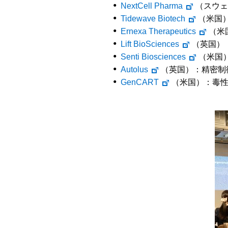
NextCell Pharma
（スウェ
Tidewave Biotech
（米国
Ernexa Therapeutics
（米
Lift BioSciences
（英国）
Senti Biosciences
（米国
Autolus
（英国）：精密制
GenCART
（米国）：毒性