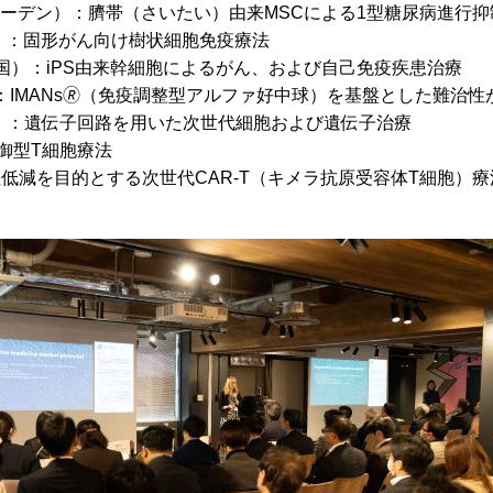
ーデン）：臍帯（さいたい）由来MSCによる1型糖尿病進行抑
）：固形がん向け樹状細胞免疫療法
国）：iPS由来幹細胞によるがん、および自己免疫疾患治療
：IMANs🄬（免疫調整型アルファ好中球）を基盤とした難治
）：遺伝子回路を用いた次世代細胞および遺伝子治療
御型T細胞療法
低減を目的とする次世代CAR-T（キメラ抗原受容体T細胞）療