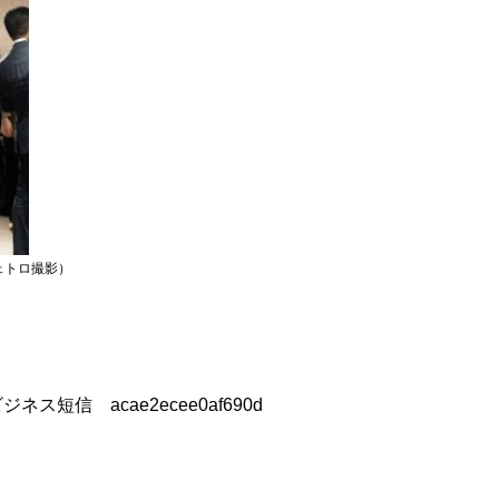
（ジェトロ撮影）
ジネス短信 acae2ecee0af690d