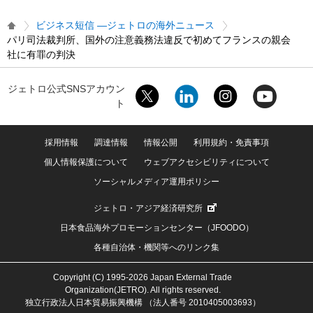
ビジネス短信 ―ジェトロの海外ニュース
パリ司法裁判所、国外の注意義務法違反で初めてフランスの親会
社に有罪の判決
ジェトロ公式SNSアカウン
ト
採用情報
調達情報
情報公開
利用規約・免責事項
個人情報保護について
ウェブアクセシビリティについて
ソーシャルメディア運用ポリシー
ジェトロ・アジア経済研究所
日本食品海外プロモーションセンター（JFOODO）
各種自治体・機関等へのリンク集
Copyright (C) 1995-2026 Japan External Trade
Organization(JETRO). All rights reserved.
独立行政法人日本貿易振興機構 （法人番号 2010405003693）