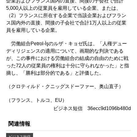
企業およびフランス国内の直接、間接の子会社で合計
5,000人以上の従業員を雇用している企業、または、
（2）フランスに所在する企業で当該企業およびフラン
ス国内外の直接、間接の子会社で合計1万人以上の従業
員を雇用している企業。
労働組合Petrol-İşのルザ・キョゼ氏は、「人権デュー
ディリジェンスの適用について、画期的な判決である
が、この事件における労働組合の結成の自由のために戦
った72人の従業員の権利は十分に守られなかった」と指
摘し、「勝利は部分的である」と評価した。
（クロティルド・クニッグスドーファー、奥山直子）
（フランス、トルコ、EU）
ビジネス短信 36ecc9d1096b480d
関連情報
ビジネス短信