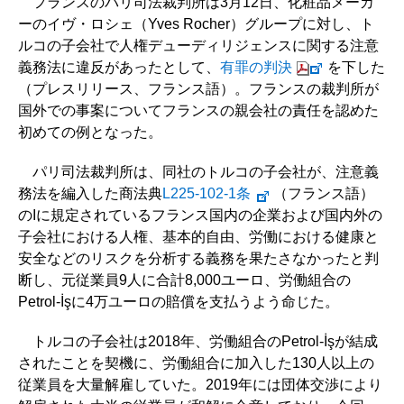
フランスのパリ司法裁判所は3月12日、化粧品メーカ
ーのイヴ・ロシェ（Yves Rocher）グループに対し、ト
ルコの子会社で人権デューディリジェンスに関する注意
義務法に違反があったとして、
有罪の判決
を下した
（プレスリリース、フランス語）。フランスの裁判所が
国外での事案についてフランスの親会社の責任を認めた
初めての例となった。
パリ司法裁判所は、同社のトルコの子会社が、注意義
務法を編入した商法典
L225-102-1条
（フランス語）
のIに規定されているフランス国内の企業および国内外の
子会社における人権、基本的自由、労働における健康と
安全などのリスクを分析する義務を果たさなかったと判
断し、元従業員9人に合計8,000ユーロ、労働組合の
Petrol-İşに4万ユーロの賠償を支払うよう命じた。
トルコの子会社は2018年、労働組合のPetrol-İşが結成
されたことを契機に、労働組合に加入した130人以上の
従業員を大量解雇していた。2019年には団体交渉により