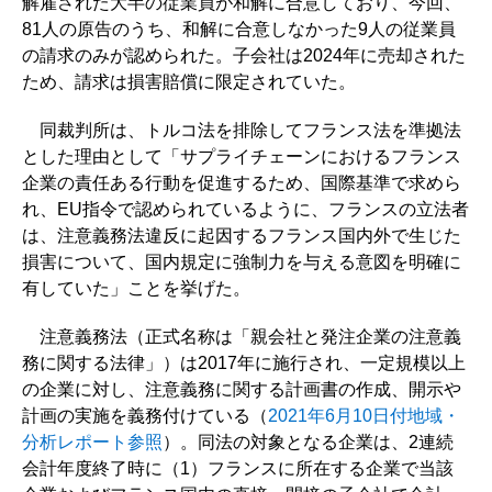
解雇された大半の従業員が和解に合意しており、今回、
81人の原告のうち、和解に合意しなかった9人の従業員
の請求のみが認められた。子会社は2024年に売却された
ため、請求は損害賠償に限定されていた。
同裁判所は、トルコ法を排除してフランス法を準拠法
とした理由として「サプライチェーンにおけるフランス
企業の責任ある行動を促進するため、国際基準で求めら
れ、EU指令で認められているように、フランスの立法者
は、注意義務法違反に起因するフランス国内外で生じた
損害について、国内規定に強制力を与える意図を明確に
有していた」ことを挙げた。
注意義務法（正式名称は「親会社と発注企業の注意義
務に関する法律」）は2017年に施行され、一定規模以上
の企業に対し、注意義務に関する計画書の作成、開示や
計画の実施を義務付けている（
2021年6月10日付地域・
分析レポート参照
）。同法の対象となる企業は、2連続
会計年度終了時に（1）フランスに所在する企業で当該