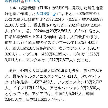
添付資料
(474 KB)
トルコ統計機構（TUIK）が2月9日に発表した居住地登
録を基に作成した
人口統計
によると、2025年末のト
ルコの総人口は前年比42万7,224人（0.5％）増の8,609万
2,168人に達し、過去最多となった。2023年は9万2,824
人（0.1％）増、2024年は29万2,567人（0.3％）増と人
口増加率が年々上昇する傾向にある。人口最多の県は、
前年比5万2,451人増のイスタンブールで1,575万4,053
人、総人口の18.3％を占めた。次いでアンカラ（591万
320人）、イズミル（450万4,185人）、ブルサ（326万
3,011人）、アンタルヤ（277万7,677人）だった。
また、外国人人口は総人口の1.8％を占め、国別でみる
と、最多がトルクメニスタンで17万411人、次いでイラ
ク（前年最多）14万7,469人、アフガニスタン13万2,707
人、ドイツ11万1,218人、アゼルバイジャン9万2,830人
となっている。アジアでは、中国1万5,047人、韓国
2,645人で、日本は1,601人だった。