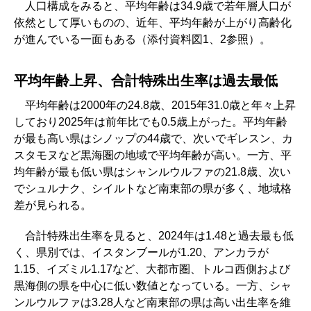
人口構成をみると、平均年齢は34.9歳で若年層人口が
依然として厚いものの、近年、平均年齢が上がり高齢化
が進んでいる一面もある（添付資料図1、2参照）。
平均年齢上昇、合計特殊出生率は過去最低
平均年齢は2000年の24.8歳、2015年31.0歳と年々上昇
しており2025年は前年比でも0.5歳上がった。平均年齢
が最も高い県はシノップの44歳で、次いでギレスン、カ
スタモヌなど黒海圏の地域で平均年齢が高い。一方、平
均年齢が最も低い県はシャンルウルファの21.8歳、次い
でシュルナク、シイルトなど南東部の県が多く、地域格
差が見られる。
合計特殊出生率を見ると、2024年は1.48と過去最も低
く、県別では、イスタンブールが1.20、アンカラが
1.15、イズミル1.17など、大都市圏、トルコ西側および
黒海側の県を中心に低い数値となっている。一方、シャ
ンルウルファは3.28人など南東部の県は高い出生率を維