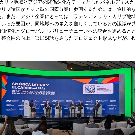
・カリブ地域とアジアの関係深化をテーマとしたパネルディスカ
カリブ諸国がアジア型の国際分業に参画するためには、物理的
た。また、アジア企業にとっては、ラテンアメリカ・カリブ地
といった要因が、同地域への参入を難しくしているとの認識が
加価値化とグローバル・バリューチェーンへの統合を進めると
度整合性の向上、官民対話を通じたプロジェクト形成などが、