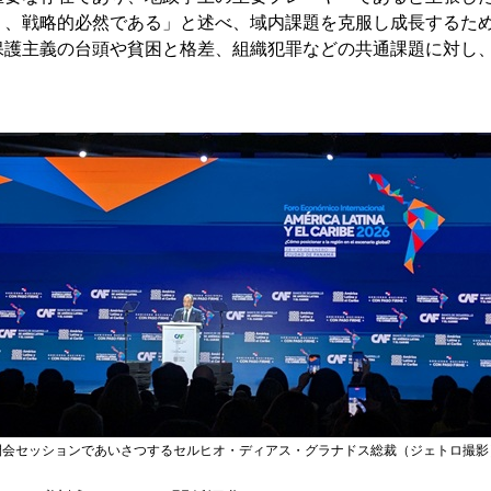
く、戦略的必然である」と述べ、域内課題を克服し成長するた
保護主義の台頭や貧困と格差、組織犯罪などの共通課題に対し
開会セッションであいさつするセルヒオ・ディアス・グラナドス総裁（ジェトロ撮影