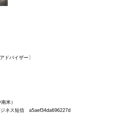
級アドバイザー〕
）
中南米）
ジネス短信 a5aef34da696227d