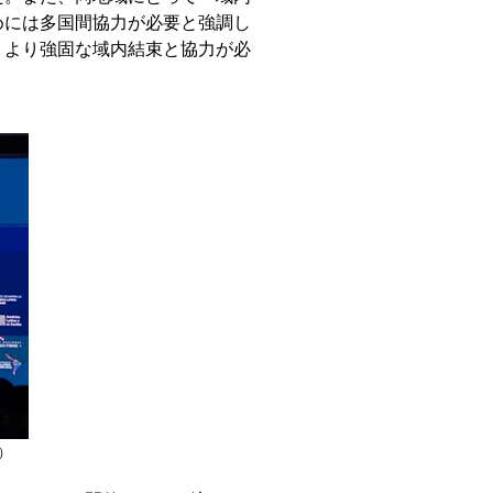
めには多国間協力が必要と強調し
、より強固な域内結束と協力が必
）