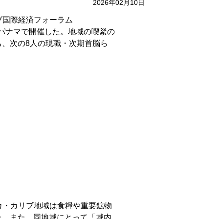
2026年02月10日
ブ国際経済フォーラム
、1月28～29日にパナマで開催した。地域の喫緊の
、次の8人の現職・次期首脳ら
カ・カリブ地域は食糧や重要鉱物
た。また、同地域にとって「域内