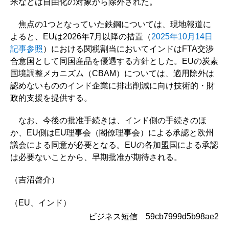
米などは自由化の対象から除外された。
焦点の1つとなっていた鉄鋼については、現地報道に
よると、EUは2026年7月以降の措置（
2025年10月14日
記事参照
）における関税割当においてインドはFTA交渉
合意国として同国産品を優遇する方針とした。EUの炭素
国境調整メカニズム（CBAM）については、適用除外は
認めないもののインド企業に排出削減に向け技術的・財
政的支援を提供する。
なお、今後の批准手続きは、インド側の手続きのほ
か、EU側はEU理事会（閣僚理事会）による承認と欧州
議会による同意が必要となる。EUの各加盟国による承認
は必要ないことから、早期批准が期待される。
（吉沼啓介）
（EU、インド）
ビジネス短信 59cb7999d5b98ae2