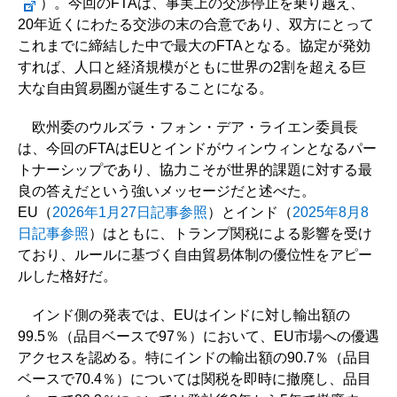
）。今回のFTAは、事実上の交渉停止を乗り越え、
20年近くにわたる交渉の末の合意であり、双方にとって
これまでに締結した中で最大のFTAとなる。協定が発効
すれば、人口と経済規模がともに世界の2割を超える巨
大な自由貿易圏が誕生することになる。
欧州委のウルズラ・フォン・デア・ライエン委員長
は、今回のFTAはEUとインドがウィンウィンとなるパー
トナーシップであり、協力こそが世界的課題に対する最
良の答えだという強いメッセージだと述べた。
EU（
2026年1月27日記事参照
）とインド（
2025年8月8
日記事参照
）はともに、トランプ関税による影響を受け
ており、ルールに基づく自由貿易体制の優位性をアピー
ルした格好だ。
インド側の発表では、EUはインドに対し輸出額の
99.5％（品目ベースで97％）において、EU市場への優遇
アクセスを認める。特にインドの輸出額の90.7％（品目
ベースで70.4％）については関税を即時に撤廃し、品目