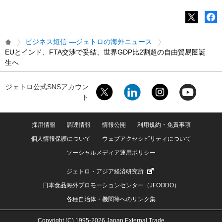
ビジネス短信 ―ジェトロの海外ニュース
EUとインド、FTA交渉で妥結、世界GDP比2割超の自由貿易圏誕
生へ
ジェトロ公式SNSアカウン
ト
採用情報
調達情報
情報公開
利用規約・免責事項
個人情報保護について
ウェブアクセシビリティについて
ソーシャルメディア運用ポリシー
ジェトロ・アジア経済研究所
日本食品海外プロモーションセンター（JFOODO）
各種自治体・機関等へのリンク集
Copyright (C) 1995-2026 Japan External Trade