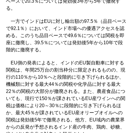
ベースで20.3％については発効後3年から5年で撤廃す
る。
一方でインドはEUに対し輸出額の97.5％（品目ベース
で92.1％）において、インド市場への優遇アクセスを認
める。このうち品目ベースで49.6％については関税を即
座に撤廃し、39.5％については発効後5年から10年で段
階的に撤廃する。
EU側の発表によると、インドのEU製自動車に対する
関税は、年間25万台の割当枠分に限定されるものの、現
行の110％から10％へと段階的に引き下げられるほか、
機械類に対する最大44％の関税や化学品に対する最大
22％の関税の大部分が撤廃される。また、農産食品につ
いても、現行で150％が課されているEU産ワインへの関
税は価格により20～30％に段階的に引き下げられるほ
か、最大45％が課されているEU産オリーブオイルへの
関税は発効後5年で撤廃される。他方、EU域内の農業界
からの反発が予想されるインド産の牛肉、鶏肉、砂糖、