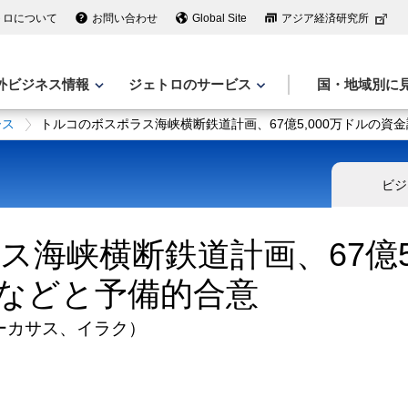
トロについて
お問い合わせ
Global Site
アジア経済研究所
外ビジネス情報
ジェトロのサービス
国・地域別に
ース
トルコのボスポラス海峡横断鉄道計画、67億5,000万ドルの資
ビジ
海峡横断鉄道計画、67億5
などと予備的合意
ーカサス、イラク）