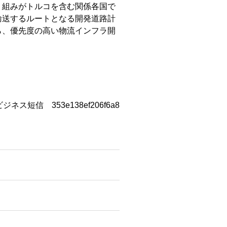
り組みがトルコを含む関係各国で
輸送するルートとなる開発道路計
ら、優先度の高い物流インフラ開
ビジネス短信 353e138ef206f6a8