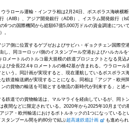
ウラロール運輸・インフラ相は2月24日、ボスポラス海峡横
（AIIB）、アジア開発銀行（ADB）、イスラム開発銀行（I
金の6つの国際機関から総額67億5,000万ドルの資金調達につ
信）。
アジア側に位置するゲブゼおよびサビハ・ギョクチェン国際空
経由し、同ヨーロッパ側のイスタンブール空港およびハルカルを
5キロメートルのトルコ最大規模の鉄道プロジェクトとなる見込み
よび全長22.4キロメートルの橋42基が含まれる。ウラロール
すという。同計画が実現すると、現在運航しているボスポラス
たな鉄道輸送網が実現することになる。同相は「アジア・欧州
00万トンの貨物の輸送を可能とする物流の新時代が到来する」と述
する鉄道での貨物輸送は、マルマライを経由しているが、同ト
は夜間などに限定されている。2020年から2025年10月まで
、アジア・欧州輸送におけるボトルネックの1つになっているとい
スタンブール間を約80分で結ぶ
超高速鉄道計画
も進められ