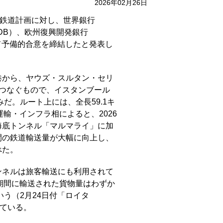
2026年02月26日
断鉄道計画に対し、世界銀行
sDB）、欧州復興開発銀行
いて予備的合意を締結したと発表し
港から、ヤウズ・スルタン・セリ
つなぐもので、イスタンブール
だ。ルート上には、全長59.1キ
運輸・インフラ相によると、2026
海底トンネル「マルマライ」に加
間の鉄道輸送量が大幅に向上し、
べた。
ンネルは旅客輸送にも利用されて
の期間に輸送された貨物量はわずか
う（2月24日付「ロイタ
ている。