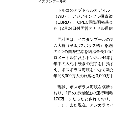
イスタンブール発
トルコのアブドゥルカディル・
（WB）、アジアインフラ投資銀行
（EBRD）、OPEC国際開発基
た（2月24日付国営アナドル通
同計画は、イスタンブールの
ム大橋（第3ボスポラス橋）を
の2つの国際空港を結ぶ全長12
ロメートルに及ぶトンネル44本お
年中の入札手続きの完了を目指
え、ボスポラス海峡をつなぐ新
年間3,300万人の旅客と3,0
現状、ボスポラス海峡を横断
おり、1日の貨物輸送の運行時間
170万トンだったとされており
ー」）。また現在、アンカラとイ