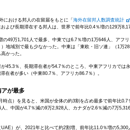
、海外における邦人の在留届をもとに「
海外在留邦人数調査統計
住および長期滞在する邦人は、世界で前年比0.4％増の129万8,1
の49万1,701人で最多、中東では6.7％増の1万646人、アフリ
）地域別で最も少なかった。中東は「東欧・旧ソ連」（1万28
も高かった。
が45.3％、長期滞在者が54.7％のところ、中東アフリカで
期滞在者が多い（中東80.7％、アフリカ86.7％）。
南アが最多
0月時点）を見ると、米国が全体の約3割を占め最多で前年比0.7％
6人、中国が4.7％減の9万2,928人、カナダが2.6％減の7万5,31
AE）が、2021年と比べて約2割増、前年比11.0％増の5,30