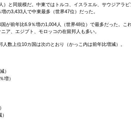
92人）と同規模だ。中東ではトルコ、イスラエル、サウジアラ
％増の3,433人で中東最多（世界47位）だった。
が前年比6.9％増の1,004人（世界48位）で最多だった。これ
ケニア、エジプト、モロッコの在留邦人も多い。
在留邦人数上位10カ国は次のとおり（かっこ内は前年比増減）。
％減）
6％増）
）
増）
減）