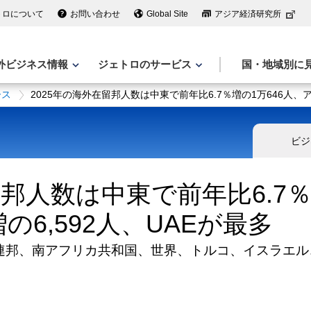
トロについて
お問い合わせ
Global Site
アジア経済研究所
外ビジネス情報
ジェトロのサービス
国・地域別に
ース
2025年の海外在留邦人数は中東で前年比6.7％増の1万646人、ア
ビジ
留邦人数は中東で前年比6.7％
の6,592人、UAEが最多
連邦、南アフリカ共和国、世界、トルコ、イスラエル