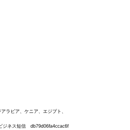
ジアラビア、ケニア、エジプト、
ビジネス短信 db79d06fa4ccac6f