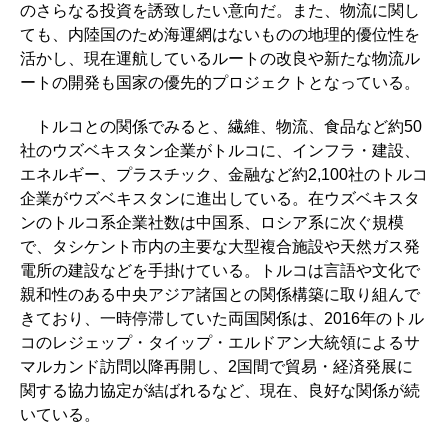
のさらなる投資を誘致したい意向だ。また、物流に関し
ても、内陸国のため海運網はないものの地理的優位性を
活かし、現在運航しているルートの改良や新たな物流ル
ートの開発も国家の優先的プロジェクトとなっている。
トルコとの関係でみると、繊維、物流、食品など約50
社のウズベキスタン企業がトルコに、インフラ・建設、
エネルギー、プラスチック、金融など約2,100社のトルコ
企業がウズベキスタンに進出している。在ウズベキスタ
ンのトルコ系企業社数は中国系、ロシア系に次ぐ規模
で、タシケント市内の主要な大型複合施設や天然ガス発
電所の建設などを手掛けている。トルコは言語や文化で
親和性のある中央アジア諸国との関係構築に取り組んで
きており、一時停滞していた両国関係は、2016年のトル
コのレジェップ・タイップ・エルドアン大統領によるサ
マルカンド訪問以降再開し、2国間で貿易・経済発展に
関する協力協定が結ばれるなど、現在、良好な関係が続
いている。