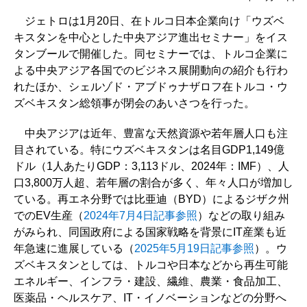
ジェトロは1月20日、在トルコ日本企業向け「ウズベ
キスタンを中心とした中央アジア進出セミナー」をイス
タンブールで開催した。同セミナーでは、トルコ企業に
よる中央アジア各国でのビジネス展開動向の紹介も行わ
れたほか、シェルゾド・アブドゥナザロフ在トルコ・ウ
ズベキスタン総領事が閉会のあいさつを行った。
中央アジアは近年、豊富な天然資源や若年層人口も注
目されている。特にウズベキスタンは名目GDP1,149億
ドル（1人あたりGDP：3,113ドル、2024年：IMF）、人
口3,800万人超、若年層の割合が多く、年々人口が増加し
ている。再エネ分野では比亜迪（BYD）によるジザク州
でのEV生産（
2024年7月4日記事参照
）などの取り組み
がみられ、同国政府による国家戦略を背景にIT産業も近
年急速に進展している（
2025年5月19日記事参照
）。ウ
ズベキスタンとしては、トルコや日本などから再生可能
エネルギー、インフラ・建設、繊維、農業・食品加工、
医薬品・ヘルスケア、IT・イノベーションなどの分野へ