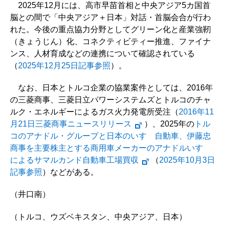
2025年12月には、高市早苗首相と中央アジア5カ国首
脳との間で「中央アジア＋日本」対話・首脳会合が行わ
れた。今後の重点協力分野としてグリーン化と産業強靭
（きょうじん）化、コネクティビティー推進、ファイナ
ンス、人材育成などの連携について確認されている
（
2025年12月25日記事参照
）。
なお、日本とトルコ企業の協業案件としては、2016年
の三菱商事、三菱日立パワーシステムズとトルコのチャ
ルク・エネルギーによるガス火力発電所受注（
2016年11
月21日三菱商事ニュースリリース
）、2025年の
トル
コのアナドル・グループと日本のいすゞ自動車、伊藤忠
商事を主要株主とする商用車メーカーのアナドルいすゞ
によるサマルカンド自動車工場買収
（
2025年10月3日
記事参照
）などがある。
（井口南）
（トルコ、ウズベキスタン、中央アジア、日本）