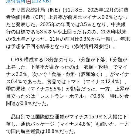
添付資料
(212 KB)
チリ国家統計局（INE）は1月8日、2025年12月の消費
者物価指数（CPI）上昇率が前月比マイナス0.2％となっ
たと発表した。2025年の年間では3.5％となり、中央銀
行の目標である3％をやや上回ったものの、2020年以来
の低水準となった。11月の前月比0.3％から一転し、年末
は予想を下回る結果となった（添付資料図参照）。
CPIを構成する13分類のうち、7分類が下落、6分類が
上昇した。下落率が高かったのは「衣類・靴類」でマイ
ナス3.2％、次いで「食品・飲料（酒類除く）」がマイナ
ス0.4％であった。食品ではトマト（マイナス12.4％）、
季節果物（マイナス5.5％）が顕著だった。一方、上昇が
目立ったのは「レストラン・ホテル」で0.6％、特に外食
関連が0.8％だった。
品目別では国際航空運賃がマイナス15.9％と大幅に下
落し、通信パッケージ（マイナス4.8％）も続いた。一方
で国内航空運賃は18.8％だった。