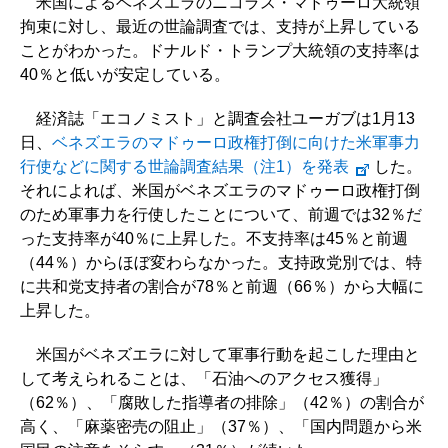
米国によるベネズエラのニコラス・マドゥーロ大統領
拘束に対し、最近の世論調査では、支持が上昇している
ことがわかった。ドナルド・トランプ大統領の支持率は
40％と低いが安定している。
経済誌「エコノミスト」と調査会社ユーガブは1月13
日、
ベネズエラのマドゥーロ政権打倒に向けた米軍事力
行使などに関する世論調査結果（注1）を発表
した。
それによれば、米国がベネズエラのマドゥーロ政権打倒
のため軍事力を行使したことについて、前週では32％だ
った支持率が40％に上昇した。不支持率は45％と前週
（44％）からほぼ変わらなかった。支持政党別では、特
に共和党支持者の割合が78％と前週（66％）から大幅に
上昇した。
米国がベネズエラに対して軍事行動を起こした理由と
して考えられることは、「石油へのアクセス獲得」
（62％）、「腐敗した指導者の排除」（42％）の割合が
高く、「麻薬密売の阻止」（37％）、「国内問題から米