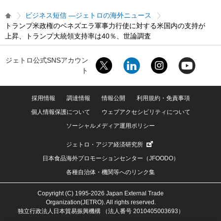
ビジネス短信 ―ジェトロの海外ニュース
トランプ米政権のベネズエラ軍事力行使に対する米国内の支持が
上昇、トランプ大統領支持率は40％、世論調査
ジェトロ公式SNSアカウン
ト
採用情報
調達情報
情報公開
利用規約・免責事項
個人情報保護について
ウェブアクセシビリティについて
ソーシャルメディア運用ポリシー
ジェトロ・アジア経済研究所
日本食品海外プロモーションセンター（JFOODO）
各種自治体・機関等へのリンク集
Copyright (C) 1995-2026 Japan External Trade
Organization(JETRO). All rights reserved.
独立行政法人日本貿易振興機構 （法人番号 2010405003693）